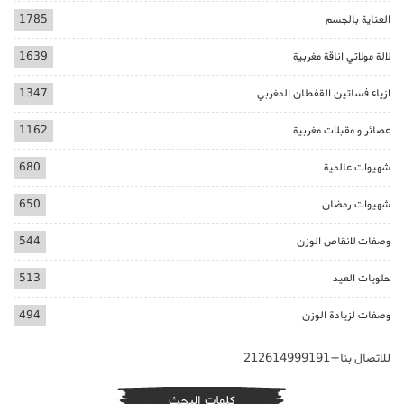
العناية بالجسم
1785
لالة مولاتي اناقة مغربية
1639
ازياء فساتين القفطان المغربي
1347
عصائر و مقبلات مغربية
1162
شهيوات عالمية
680
شهيوات رمضان
650
وصفات لانقاص الوزن
544
حلويات العيد
513
وصفات لزيادة الوزن
494
للاتصال بنا+212614999191
كلمات البحث