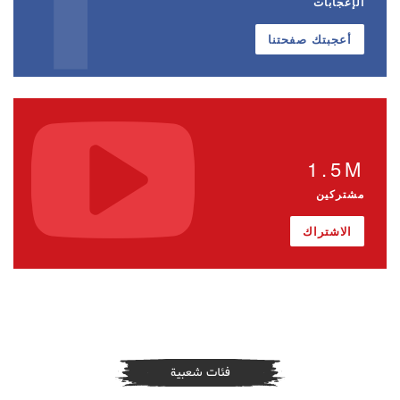
الإعجابات
أعجبتك صفحتنا
1.5M
مشتركين
الاشتراك
فئات شعبية