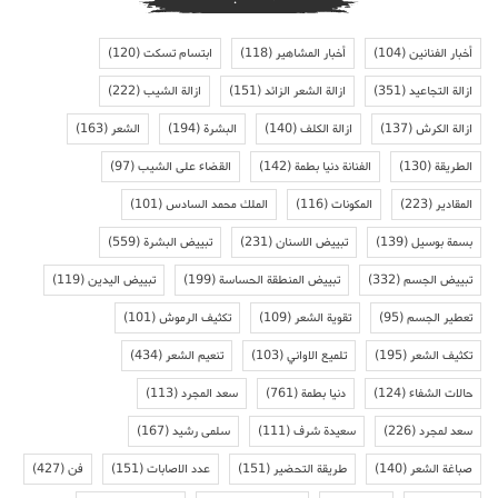
أخبار الفنانين
(104)
أخبار المشاهير
(118)
ابتسام تسكت
(120)
ازالة التجاعيد
(351)
ازالة الشعر الزائد
(151)
ازالة الشيب
(222)
ازالة الكرش
(137)
ازالة الكلف
(140)
البشرة
(194)
الشعر
(163)
الطريقة
(130)
الفنانة دنيا بطمة
(142)
القضاء على الشيب
(97)
المقادير
(223)
المكونات
(116)
الملك محمد السادس
(101)
بسمة بوسيل
(139)
تبييض الاسنان
(231)
تبييض البشرة
(559)
تبييض الجسم
(332)
تبييض المنطقة الحساسة
(199)
تبييض اليدين
(119)
تعطير الجسم
(95)
تقوية الشعر
(109)
تكثيف الرموش
(101)
تكثيف الشعر
(195)
تلميع الاواني
(103)
تنعيم الشعر
(434)
حالات الشفاء
(124)
دنيا بطمة
(761)
سعد المجرد
(113)
سعد لمجرد
(226)
سعيدة شرف
(111)
سلمى رشيد
(167)
صباغة الشعر
(140)
طريقة التحضير
(151)
عدد الاصابات
(151)
فن
(427)