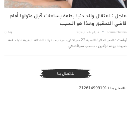
عاجل : اعتقال والد دنيا بطمة بساعات قبل مثولها أمام
قاضي التحقيق وهذا هو السبب
TouriaIcherem
فبراير 24, 2020
0
أوقفت عناصر الدائرة الامنية 22 بمراكش حميد بطمة والد الفنانة المغربة دنيا بطمة
صبيحة يومه الإثنين ، بسبب سياقته في…
للاتصال بنا
للاتصال بنا+212614999191