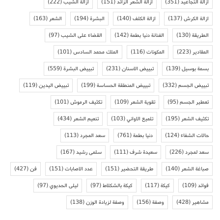
ازالة التجاعيد
(351)
ازالة الشعر الزائد
(151)
ازالة الشيب
(222)
ازالة الكرش
(137)
ازالة الكلف
(140)
البشرة
(194)
الشعر
(163)
الطريقة
(130)
الفنانة دنيا بطمة
(142)
القضاء على الشيب
(97)
المقادير
(223)
المكونات
(116)
الملك محمد السادس
(101)
بسمة بوسيل
(139)
تبييض الاسنان
(231)
تبييض البشرة
(559)
تبييض الجسم
(332)
تبييض المنطقة الحساسة
(199)
تبييض اليدين
(119)
تعطير الجسم
(95)
تقوية الشعر
(109)
تكثيف الرموش
(101)
تكثيف الشعر
(195)
تلميع الاواني
(103)
تنعيم الشعر
(434)
حالات الشفاء
(124)
دنيا بطمة
(761)
سعد المجرد
(113)
سعد لمجرد
(226)
سعيدة شرف
(111)
سلمى رشيد
(167)
صباغة الشعر
(140)
طريقة التحضير
(151)
عدد الاصابات
(151)
فن
(427)
فوائد
(109)
كيكة
(117)
كيكة بالشكلاط
(97)
ليلى الحديوي
(97)
مشاهير
(428)
وصفة
(156)
وصفة لزيادة الوزن
(138)