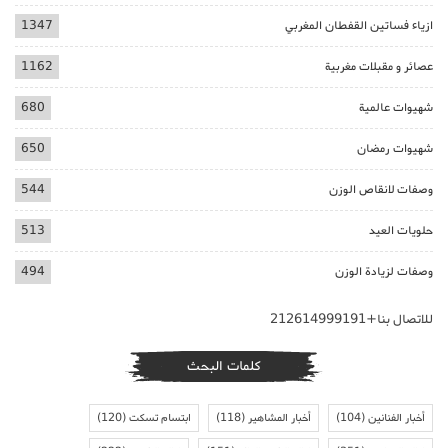
ازياء فساتين القفطان المغربي
1347
عصائر و مقبلات مغربية
1162
شهيوات عالمية
680
شهيوات رمضان
650
وصفات لانقاص الوزن
544
حلويات العيد
513
وصفات لزيادة الوزن
494
للاتصال بنا+212614999191
كلمات البحث
أخبار الفنانين
(104)
أخبار المشاهير
(118)
ابتسام تسكت
(120)