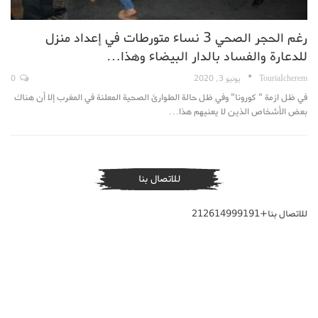
رغم الحجر الصحي 3 نساء متورطات في إعداد منزل
للدعارة والفساد بالدار البيضاء وهذا…
TouriaIcherem
يونيو 3, 2020
0
في ظل ازمة " كورونا" وفي ظل حالة الطوارئ الصحية المعلنة في المغرب إلا أن هناك
بعض الأشخاص الذين لا يعنيهم هذا…
للاتصال بنا
للاتصال بنا+212614999191