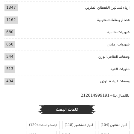
ازياء فساتين القفطان المغربي
1347
عصائر و مقبلات مغربية
1162
شهيوات عالمية
680
شهيوات رمضان
650
وصفات لانقاص الوزن
544
حلويات العيد
513
وصفات لزيادة الوزن
494
للاتصال بنا+212614999191
كلمات البحث
أخبار الفنانين
(104)
أخبار المشاهير
(118)
ابتسام تسكت
(120)