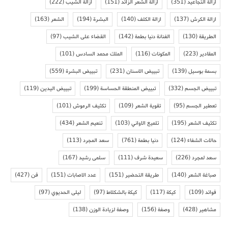
ازالة التجاعيد
(351)
ازالة الشعر الزائد
(151)
ازالة الشيب
(222)
ازالة الكرش
(137)
ازالة الكلف
(140)
البشرة
(194)
الشعر
(163)
الطريقة
(130)
الفنانة دنيا بطمة
(142)
القضاء على الشيب
(97)
المقادير
(223)
المكونات
(116)
الملك محمد السادس
(101)
بسمة بوسيل
(139)
تبييض الاسنان
(231)
تبييض البشرة
(559)
تبييض الجسم
(332)
تبييض المنطقة الحساسة
(199)
تبييض اليدين
(119)
تعطير الجسم
(95)
تقوية الشعر
(109)
تكثيف الرموش
(101)
تكثيف الشعر
(195)
تلميع الاواني
(103)
تنعيم الشعر
(434)
حالات الشفاء
(124)
دنيا بطمة
(761)
سعد المجرد
(113)
سعد لمجرد
(226)
سعيدة شرف
(111)
سلمى رشيد
(167)
صباغة الشعر
(140)
طريقة التحضير
(151)
عدد الاصابات
(151)
فن
(427)
فوائد
(109)
كيكة
(117)
كيكة بالشكلاط
(97)
ليلى الحديوي
(97)
مشاهير
(428)
وصفة
(156)
وصفة لزيادة الوزن
(138)