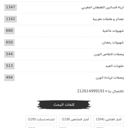
ازياء فساتين القفطان المغربي
1347
عصائر و مقبلات مغربية
1162
شهيوات عالمية
680
شهيوات رمضان
650
وصفات لانقاص الوزن
544
حلويات العيد
513
وصفات لزيادة الوزن
494
للاتصال بنا+212614999191
كلمات البحث
أخبار الفنانين
(104)
أخبار المشاهير
(118)
ابتسام تسكت
(120)