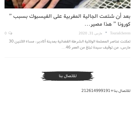
بعد أن شتمت الجالية المغربية على الفيسبوك بسبب ”
كورونا ” هذا مصير…
TouriaIcherem
مارس 31, 2020
0
تمكنت عناصر المصلحة الولائية الشرطة القضائية بمدينة أكادير، مساء الاثنين 30
مارس، من توقيف سيدة تبلغ من العمر 46…
للاتصال بنا
للاتصال بنا+212614999191