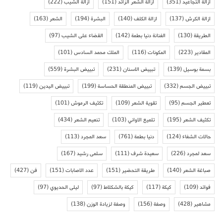
ازالة التجاعيد
(351)
ازالة الشعر الزائد
(151)
ازالة الشيب
(222)
ازالة الكرش
(137)
ازالة الكلف
(140)
البشرة
(194)
الشعر
(163)
الطريقة
(130)
الفنانة دنيا بطمة
(142)
القضاء على الشيب
(97)
المقادير
(223)
المكونات
(116)
الملك محمد السادس
(101)
بسمة بوسيل
(139)
تبييض الاسنان
(231)
تبييض البشرة
(559)
تبييض الجسم
(332)
تبييض المنطقة الحساسة
(199)
تبييض اليدين
(119)
تعطير الجسم
(95)
تقوية الشعر
(109)
تكثيف الرموش
(101)
تكثيف الشعر
(195)
تلميع الاواني
(103)
تنعيم الشعر
(434)
حالات الشفاء
(124)
دنيا بطمة
(761)
سعد المجرد
(113)
سعد لمجرد
(226)
سعيدة شرف
(111)
سلمى رشيد
(167)
صباغة الشعر
(140)
طريقة التحضير
(151)
عدد الاصابات
(151)
فن
(427)
فوائد
(109)
كيكة
(117)
كيكة بالشكلاط
(97)
ليلى الحديوي
(97)
مشاهير
(428)
وصفة
(156)
وصفة لزيادة الوزن
(138)