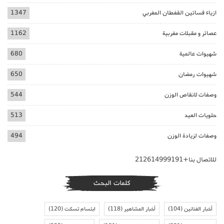
ازياء فساتين القفطان المغربي
1347
عصائر و مقبلات مغربية
1162
شهيوات عالمية
680
شهيوات رمضان
650
وصفات لانقاص الوزن
544
حلويات العيد
513
وصفات لزيادة الوزن
494
للاتصال بنا+212614999191
كلمات البحث
أخبار الفنانين
(104)
أخبار المشاهير
(118)
ابتسام تسكت
(120)