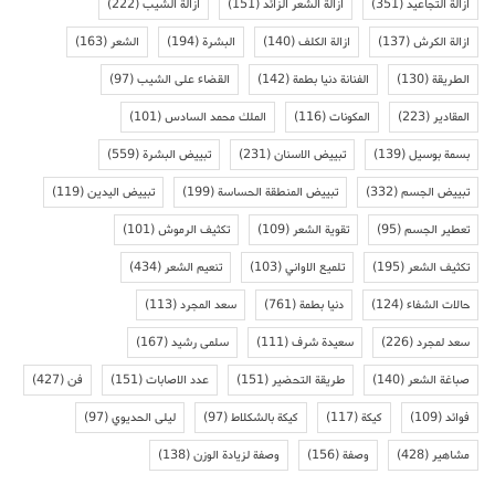
ازالة التجاعيد
(351)
ازالة الشعر الزائد
(151)
ازالة الشيب
(222)
ازالة الكرش
(137)
ازالة الكلف
(140)
البشرة
(194)
الشعر
(163)
الطريقة
(130)
الفنانة دنيا بطمة
(142)
القضاء على الشيب
(97)
المقادير
(223)
المكونات
(116)
الملك محمد السادس
(101)
بسمة بوسيل
(139)
تبييض الاسنان
(231)
تبييض البشرة
(559)
تبييض الجسم
(332)
تبييض المنطقة الحساسة
(199)
تبييض اليدين
(119)
تعطير الجسم
(95)
تقوية الشعر
(109)
تكثيف الرموش
(101)
تكثيف الشعر
(195)
تلميع الاواني
(103)
تنعيم الشعر
(434)
حالات الشفاء
(124)
دنيا بطمة
(761)
سعد المجرد
(113)
سعد لمجرد
(226)
سعيدة شرف
(111)
سلمى رشيد
(167)
صباغة الشعر
(140)
طريقة التحضير
(151)
عدد الاصابات
(151)
فن
(427)
فوائد
(109)
كيكة
(117)
كيكة بالشكلاط
(97)
ليلى الحديوي
(97)
مشاهير
(428)
وصفة
(156)
وصفة لزيادة الوزن
(138)