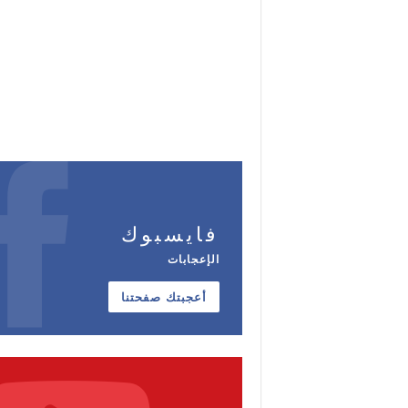
فايسبوك
الإعجابات
أعجبتك صفحتنا