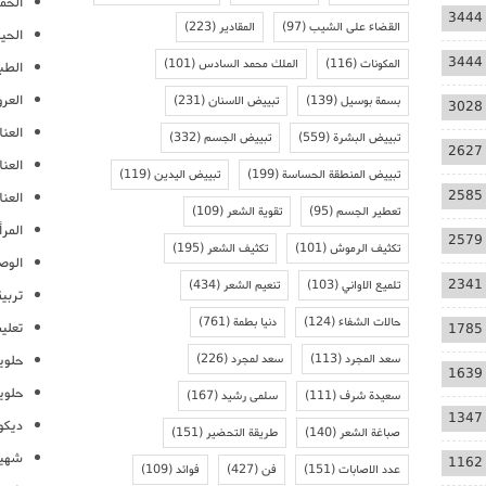
الحمل
3444
القضاء على الشيب
(97)
المقادير
(223)
الحيا
3444
المكونات
(116)
الملك محمد السادس
(101)
الطب
العر
بسمة بوسيل
(139)
تبييض الاسنان
(231)
3028
العنا
تبييض البشرة
(559)
تبييض الجسم
(332)
2627
العن
تبييض المنطقة الحساسة
(199)
تبييض اليدين
(119)
2585
العنا
تعطير الجسم
(95)
تقوية الشعر
(109)
المرأ
2579
تكثيف الرموش
(101)
تكثيف الشعر
(195)
الوص
2341
تلميع الاواني
(103)
تنعيم الشعر
(434)
تربية
حالات الشفاء
(124)
دنيا بطمة
(761)
تعلي
1785
سعد المجرد
(113)
سعد لمجرد
(226)
حلوي
1639
حلوي
سعيدة شرف
(111)
سلمى رشيد
(167)
1347
ديكو
صباغة الشعر
(140)
طريقة التحضير
(151)
شهيو
1162
عدد الاصابات
(151)
فن
(427)
فوائد
(109)