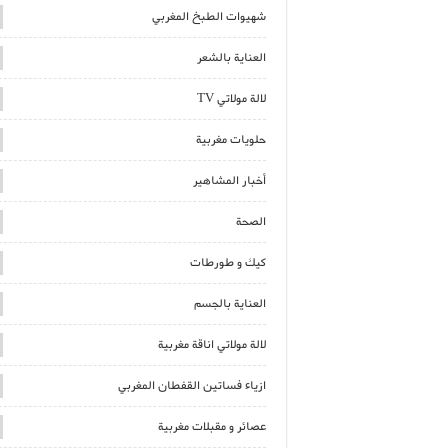
شهيوات الطبخ المغربي
العناية بالشعر
لالة مولاتي TV
حلويات مغربية
أخبار المشاهير
الصحة
كيك و طورطات
العناية بالجسم
لالة مولاتي اناقة مغربية
ازياء فساتين القفطان المغربي
عصائر و مقبلات مغربية