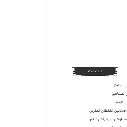
تصنيفات
 المجتمع
ر المشاهير
 متنوعة
ء فساتين القفطان المغربي
وارات ومجوهرات وعطور