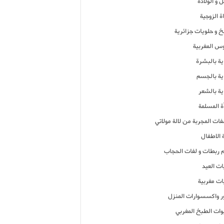
 و الولادة
ة الزوجية
خ و حلويات جزائرية
وس المغربية
ية بالبشرة
اية بالجسم
ية بالشعر
ة المسلمة
فات المجربة من لالة مولاتي
 الاطفال
م ربطات و لفات الحجاب
ات العيد
ات مغربية
ر واكسسوارات المنزل
ات الطبخ المغربي