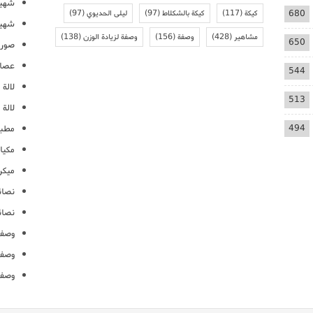
شهيو
680
كيكة
(117)
كيكة بالشكلاط
(97)
ليلى الحديوي
(97)
شهيو
مشاهير
(428)
وصفة
(156)
وصفة لزيادة الوزن
(138)
650
صور 
عصائ
544
لالة م
513
لالة 
494
مطبخ
مكيا
ميكرو
نصائ
نصائ
وصفا
وصفا
وصفا