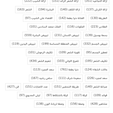
ازالة التجاعيد
(351)
ازالة الشعر الزائد
(151)
ازالة الشيب
(222)
ازالة الكرش
(137)
ازالة الكلف
(140)
البشرة
(194)
الشعر
(163)
الطريقة
(130)
الفنانة دنيا بطمة
(142)
القضاء على الشيب
(97)
المقادير
(223)
المكونات
(116)
الملك محمد السادس
(101)
بسمة بوسيل
(139)
تبييض الاسنان
(231)
تبييض البشرة
(559)
تبييض الجسم
(332)
تبييض المنطقة الحساسة
(199)
تبييض اليدين
(119)
تعطير الجسم
(95)
تقوية الشعر
(109)
تكثيف الرموش
(101)
تكثيف الشعر
(195)
تلميع الاواني
(103)
تنعيم الشعر
(434)
حالات الشفاء
(124)
دنيا بطمة
(761)
سعد المجرد
(113)
سعد لمجرد
(226)
سعيدة شرف
(111)
سلمى رشيد
(167)
صباغة الشعر
(140)
طريقة التحضير
(151)
عدد الاصابات
(151)
فن
(427)
فوائد
(109)
كيكة
(117)
كيكة بالشكلاط
(97)
ليلى الحديوي
(97)
مشاهير
(428)
وصفة
(156)
وصفة لزيادة الوزن
(138)