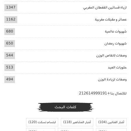
ازياء فساتين القفطان المغربي
1347
عصائر و مقبلات مغربية
1162
شهيوات عالمية
680
شهيوات رمضان
650
وصفات لانقاص الوزن
544
حلويات العيد
513
وصفات لزيادة الوزن
494
للاتصال بنا+212614999191
كلمات البحث
أخبار الفنانين
(104)
أخبار المشاهير
(118)
ابتسام تسكت
(120)