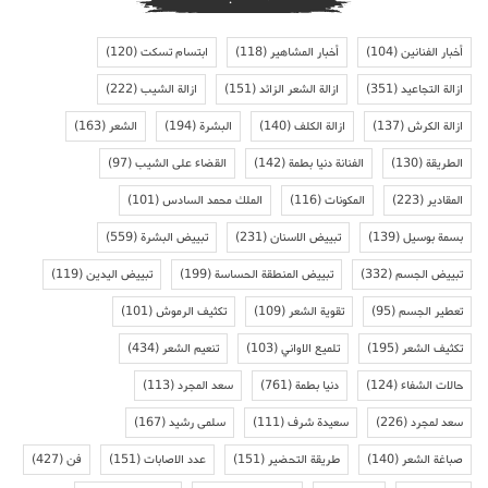
أخبار الفنانين
(104)
أخبار المشاهير
(118)
ابتسام تسكت
(120)
ازالة التجاعيد
(351)
ازالة الشعر الزائد
(151)
ازالة الشيب
(222)
ازالة الكرش
(137)
ازالة الكلف
(140)
البشرة
(194)
الشعر
(163)
الطريقة
(130)
الفنانة دنيا بطمة
(142)
القضاء على الشيب
(97)
المقادير
(223)
المكونات
(116)
الملك محمد السادس
(101)
بسمة بوسيل
(139)
تبييض الاسنان
(231)
تبييض البشرة
(559)
تبييض الجسم
(332)
تبييض المنطقة الحساسة
(199)
تبييض اليدين
(119)
تعطير الجسم
(95)
تقوية الشعر
(109)
تكثيف الرموش
(101)
تكثيف الشعر
(195)
تلميع الاواني
(103)
تنعيم الشعر
(434)
حالات الشفاء
(124)
دنيا بطمة
(761)
سعد المجرد
(113)
سعد لمجرد
(226)
سعيدة شرف
(111)
سلمى رشيد
(167)
صباغة الشعر
(140)
طريقة التحضير
(151)
عدد الاصابات
(151)
فن
(427)