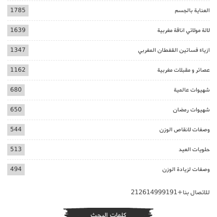
العناية بالجسم
1785
لالة مولاتي اناقة مغربية
1639
ازياء فساتين القفطان المغربي
1347
عصائر و مقبلات مغربية
1162
شهيوات عالمية
680
شهيوات رمضان
650
وصفات لانقاص الوزن
544
حلويات العيد
513
وصفات لزيادة الوزن
494
للاتصال بنا+212614999191
كلمات البحث