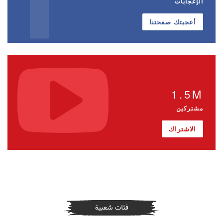
الإعجابات
أعجبتك صفحتنا
1.5M
مشتركين
الاشتراك
فئات شعبية