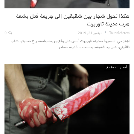
هكذا تحول شجار بين شقيقين إلى جريمة قتل بشعة
هزت مدينة تاوريرت
TouriaIcherem
نوفمبر 21, 2019
0
اهتز حي المسيرة بمدينة تاوريرت أمس على وقع جريمة بشعة، راح ضحيتها شاب
ثلاثيني، على يد شقيقه. وحسب ما ذكرته مصادر…
أخبار المجتمع