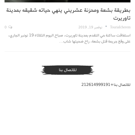
بطريقة بشعة ومحزنة عشريني ينهي حياته شقيقه بمدينة
تاوريرت
TouriaIcherem
نوفمبر 19, 2019
0
استفاقت ساكنة حي التقدم بمدينة تاوريرت، صباح اليوم الثلاثاء 19 نونبر الجاري،
على وقع جريمة قتل بشعة، راح ضحيتها شاب…
للاتصال بنا
للاتصال بنا+212614999191