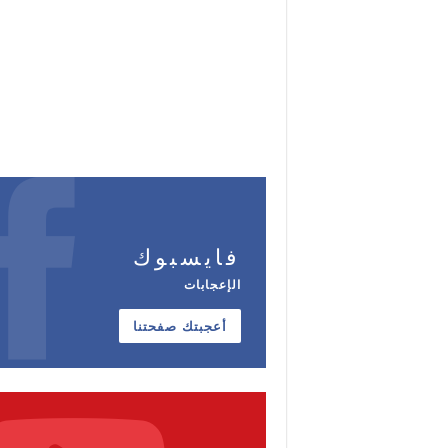
فايسبوك
الإعجابات
أعجبتك صفحتنا