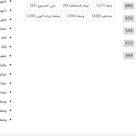
شهيو
680
كيكة
(117)
كيكة بالشكلاط
(97)
ليلى الحديوي
(97)
شهيو
مشاهير
(428)
وصفة
(156)
وصفة لزيادة الوزن
(138)
650
صور 
عصائ
544
لالة م
513
لالة 
494
مطبخ
مكيا
ميكرو
نصائ
نصائ
وصفا
وصفا
وصفا