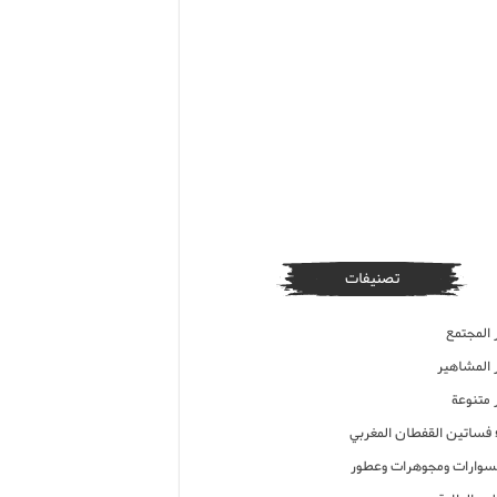
تصنيفات
 المجتمع
ر المشاهير
 متنوعة
ء فساتين القفطان المغربي
وارات ومجوهرات وعطور