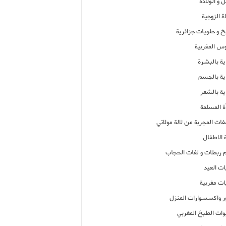
 و الولادة
ة الزوجية
خ و حلويات جزائرية
وس المغربية
ية بالبشرة
اية بالجسم
ية بالشعر
ة المسلمة
فات المجربة من لالة مولاتي
 الاطفال
م ربطات و لفات الحجاب
ات العيد
ات مغربية
ر واكسسوارات المنزل
ات الطبخ المغربي