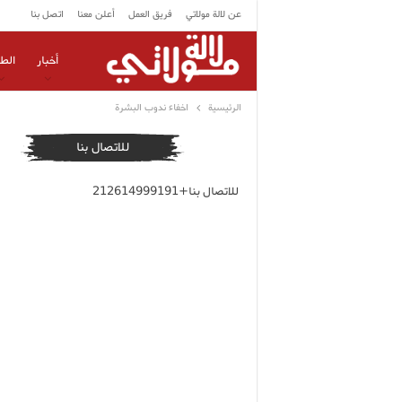
عن لالة مولاتي
فريق العمل
أعلن معنا
اتصل بنا
أخبار
الط
الرئيسية
اخفاء ندوب البشرة
للاتصال بنا
للاتصال بنا+212614999191