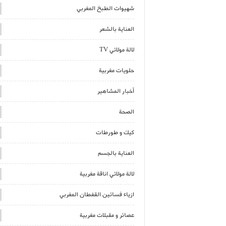
شهيوات الطبخ المغربي
العناية بالشعر
لالة مولاتي TV
حلويات مغربية
أخبار المشاهير
الصحة
كيك و طورطات
العناية بالجسم
لالة مولاتي اناقة مغربية
ازياء فساتين القفطان المغربي
عصائر و مقبلات مغربية