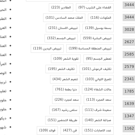
الحمل
3444
القضاء على الشيب
(97)
المقادير
(223)
الحيا
3444
المكونات
(116)
الملك محمد السادس
(101)
الطب
العر
بسمة بوسيل
(139)
تبييض الاسنان
(231)
3028
العنا
تبييض البشرة
(559)
تبييض الجسم
(332)
2627
العن
تبييض المنطقة الحساسة
(199)
تبييض اليدين
(119)
2585
العنا
تعطير الجسم
(95)
تقوية الشعر
(109)
المرأ
2579
تكثيف الرموش
(101)
تكثيف الشعر
(195)
الوص
2341
تلميع الاواني
(103)
تنعيم الشعر
(434)
تربية
حالات الشفاء
(124)
دنيا بطمة
(761)
تعلي
1785
سعد المجرد
(113)
سعد لمجرد
(226)
حلوي
1639
حلوي
سعيدة شرف
(111)
سلمى رشيد
(167)
1347
ديكو
صباغة الشعر
(140)
طريقة التحضير
(151)
شهيو
1162
عدد الاصابات
(151)
فن
(427)
فوائد
(109)