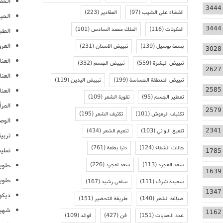
الحمل
3444
القضاء على الشيب
(97)
المقادير
(223)
الحيا
3444
المكونات
(116)
الملك محمد السادس
(101)
الطب
العر
بسمة بوسيل
(139)
تبييض الاسنان
(231)
3028
العنا
تبييض البشرة
(559)
تبييض الجسم
(332)
2627
العن
تبييض المنطقة الحساسة
(199)
تبييض اليدين
(119)
2585
العنا
تعطير الجسم
(95)
تقوية الشعر
(109)
المرأ
2579
تكثيف الرموش
(101)
تكثيف الشعر
(195)
الوص
2341
تلميع الاواني
(103)
تنعيم الشعر
(434)
تربية
حالات الشفاء
(124)
دنيا بطمة
(761)
تعلي
1785
سعد المجرد
(113)
سعد لمجرد
(226)
حلوي
1639
حلوي
سعيدة شرف
(111)
سلمى رشيد
(167)
1347
ديكو
صباغة الشعر
(140)
طريقة التحضير
(151)
شهيو
1162
عدد الاصابات
(151)
فن
(427)
فوائد
(109)