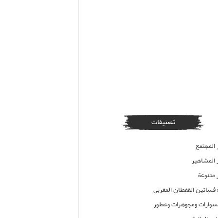
تصنيفات
 المجتمع
ر المشاهير
 متنوعة
ء فساتين القفطان المغربي
وارات ومجوهرات وعطور