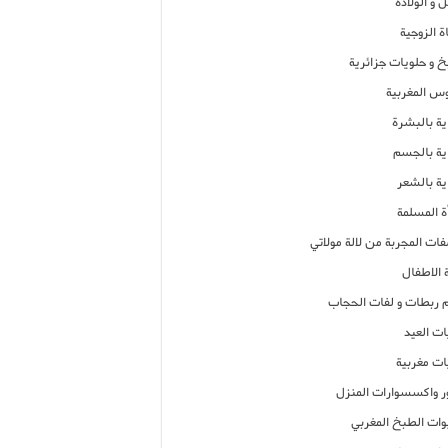
 و الولادة
ة الزوجية
خ و حلويات جزائرية
وس المغربية
ية بالبشرة
اية بالجسم
ية بالشعر
ة المسلمة
فات المجربة من لالة مولاتي
 الاطفال
م ربطات و لفات الحجاب
ات العيد
ات مغربية
ر واكسسوارات المنزل
ات الطبخ المغربي