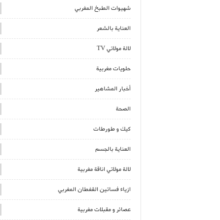
شهيوات الطبخ المغربي
العناية بالشعر
لالة مولاتي TV
حلويات مغربية
أخبار المشاهير
الصحة
كيك و طورطات
العناية بالجسم
لالة مولاتي اناقة مغربية
ازياء فساتين القفطان المغربي
عصائر و مقبلات مغربية