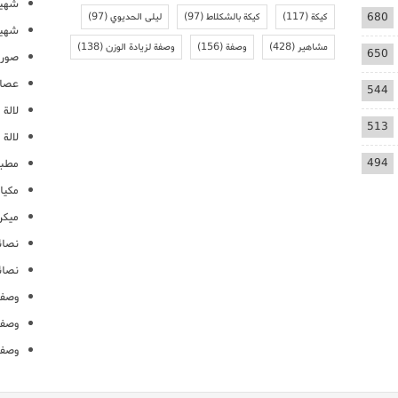
شهيو
680
كيكة
(117)
كيكة بالشكلاط
(97)
ليلى الحديوي
(97)
شهيو
مشاهير
(428)
وصفة
(156)
وصفة لزيادة الوزن
(138)
650
صور 
عصائ
544
لالة م
513
لالة 
494
مطبخ
مكيا
ميكرو
نصائ
نصائ
وصفا
وصفا
وصفا