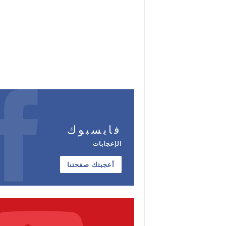
فايسبوك
الإعجابات
أعجبتك صفحتنا