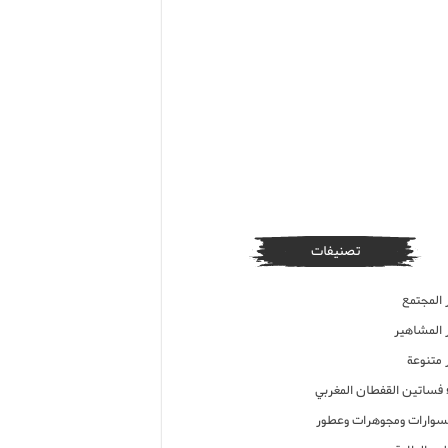
تصنيفات
 المجتمع
ر المشاهير
 متنوعة
ء فساتين القفطان المغربي
وارات ومجوهرات وعطور