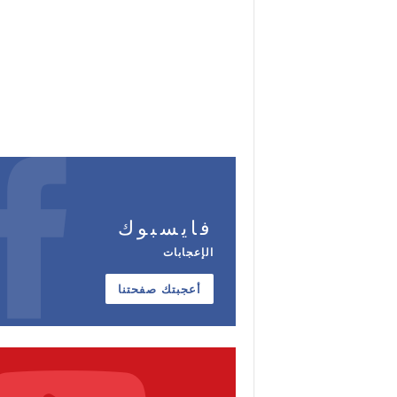
فايسبوك
الإعجابات
أعجبتك صفحتنا