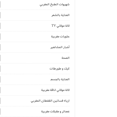
شهيوات الطبخ المغربي
العناية بالشعر
لالة مولاتي TV
حلويات مغربية
أخبار المشاهير
الصحة
كيك و طورطات
العناية بالجسم
لالة مولاتي اناقة مغربية
ازياء فساتين القفطان المغربي
عصائر و مقبلات مغربية