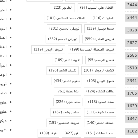
الحمل
3444
القضاء على الشيب
(97)
المقادير
(223)
الحيا
3444
المكونات
(116)
الملك محمد السادس
(101)
الطب
العر
بسمة بوسيل
(139)
تبييض الاسنان
(231)
3028
العنا
تبييض البشرة
(559)
تبييض الجسم
(332)
2627
العن
تبييض المنطقة الحساسة
(199)
تبييض اليدين
(119)
2585
العنا
تعطير الجسم
(95)
تقوية الشعر
(109)
المرأ
2579
تكثيف الرموش
(101)
تكثيف الشعر
(195)
الوص
2341
تلميع الاواني
(103)
تنعيم الشعر
(434)
تربية
حالات الشفاء
(124)
دنيا بطمة
(761)
تعلي
1785
سعد المجرد
(113)
سعد لمجرد
(226)
حلوي
1639
حلوي
سعيدة شرف
(111)
سلمى رشيد
(167)
1347
ديكو
صباغة الشعر
(140)
طريقة التحضير
(151)
شهيو
1162
عدد الاصابات
(151)
فن
(427)
فوائد
(109)