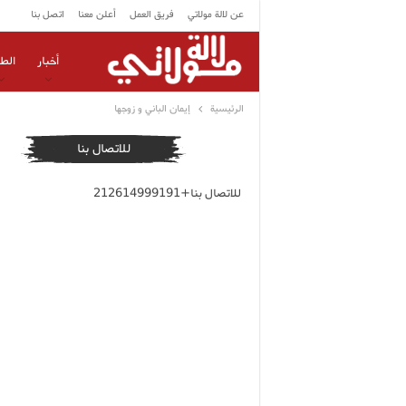
عن لالة مولاتي
فريق العمل
أعلن معنا
اتصل بنا
أخبار
الط
الرئيسية
إيمان الباني و زوجها
للاتصال بنا
للاتصال بنا+212614999191