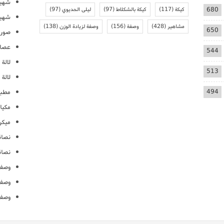
شهيو
680
كيكة
(117)
كيكة بالشكلاط
(97)
ليلى الحديوي
(97)
شهيو
مشاهير
(428)
وصفة
(156)
وصفة لزيادة الوزن
(138)
650
صور 
عصائ
544
لالة م
513
لالة 
494
مطبخ
مكيا
ميكرو
نصائ
نصائ
وصفا
وصفا
وصفا