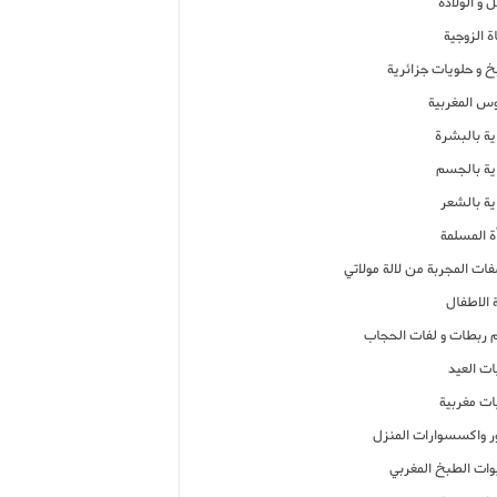
 و الولادة
ة الزوجية
خ و حلويات جزائرية
وس المغربية
ية بالبشرة
اية بالجسم
ية بالشعر
ة المسلمة
فات المجربة من لالة مولاتي
 الاطفال
م ربطات و لفات الحجاب
ات العيد
ات مغربية
ر واكسسوارات المنزل
ات الطبخ المغربي