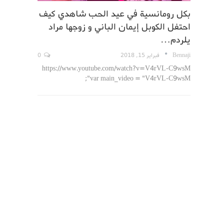
بكل رومانسية في عيد الحب شاهدي كيف
احتفل الكوبل إيمان الباني و زوجها مراد
يلردم…
Bennaji
فبراير 15, 2018
0
https://www.youtube.com/watch?v=V4rVL-C9wsM
var main_video = "V4rVL-C9wsM";