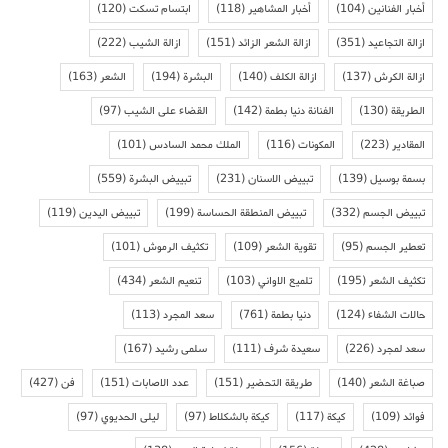
أخبار الفنانين
(104)
أخبار المشاهير
(118)
ابتسام تسكت
(120)
ازالة التجاعيد
(351)
ازالة الشعر الزائد
(151)
ازالة الشيب
(222)
ازالة الكرش
(137)
ازالة الكلف
(140)
البشرة
(194)
الشعر
(163)
الطريقة
(130)
الفنانة دنيا بطمة
(142)
القضاء على الشيب
(97)
المقادير
(223)
المكونات
(116)
الملك محمد السادس
(101)
بسمة بوسيل
(139)
تبييض الاسنان
(231)
تبييض البشرة
(559)
تبييض الجسم
(332)
تبييض المنطقة الحساسة
(199)
تبييض اليدين
(119)
تعطير الجسم
(95)
تقوية الشعر
(109)
تكثيف الرموش
(101)
تكثيف الشعر
(195)
تلميع الاواني
(103)
تنعيم الشعر
(434)
حالات الشفاء
(124)
دنيا بطمة
(761)
سعد المجرد
(113)
سعد لمجرد
(226)
سعيدة شرف
(111)
سلمى رشيد
(167)
صباغة الشعر
(140)
طريقة التحضير
(151)
عدد الاصابات
(151)
فن
(427)
فوائد
(109)
كيكة
(117)
كيكة بالشكلاط
(97)
ليلى الحديوي
(97)