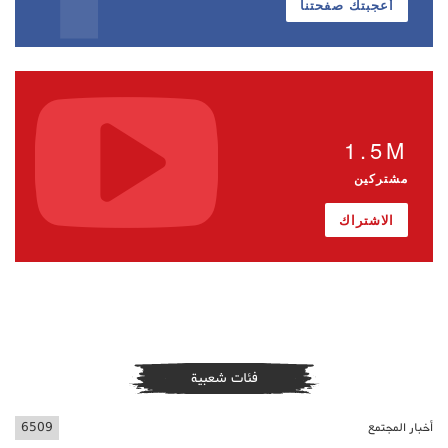
أعجبتك صفحتنا
1.5M
مشتركين
الاشتراك
فئات شعبية
أخبار المجتمع
6509