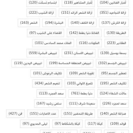
أخبار الفنانين
(104)
أخبار المشاهير
(118)
ابتسام تسكت
(120)
ازالة التجاعيد
(351)
ازالة الشعر الزائد
(151)
ازالة الشيب
(222)
ازالة الكرش
(137)
ازالة الكلف
(140)
البشرة
(194)
الشعر
(163)
الطريقة
(130)
الفنانة دنيا بطمة
(142)
القضاء على الشيب
(97)
المقادير
(223)
المكونات
(116)
الملك محمد السادس
(101)
بسمة بوسيل
(139)
تبييض الاسنان
(231)
تبييض البشرة
(559)
تبييض الجسم
(332)
تبييض المنطقة الحساسة
(199)
تبييض اليدين
(119)
تعطير الجسم
(95)
تقوية الشعر
(109)
تكثيف الرموش
(101)
تكثيف الشعر
(195)
تلميع الاواني
(103)
تنعيم الشعر
(434)
حالات الشفاء
(124)
دنيا بطمة
(761)
سعد المجرد
(113)
سعد لمجرد
(226)
سعيدة شرف
(111)
سلمى رشيد
(167)
صباغة الشعر
(140)
طريقة التحضير
(151)
عدد الاصابات
(151)
فن
(427)
فوائد
(109)
كيكة
(117)
كيكة بالشكلاط
(97)
ليلى الحديوي
(97)