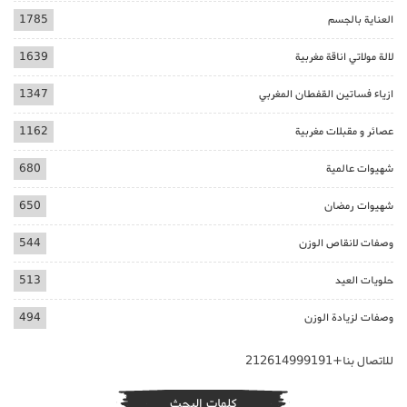
العناية بالجسم
1785
لالة مولاتي اناقة مغربية
1639
ازياء فساتين القفطان المغربي
1347
عصائر و مقبلات مغربية
1162
شهيوات عالمية
680
شهيوات رمضان
650
وصفات لانقاص الوزن
544
حلويات العيد
513
وصفات لزيادة الوزن
494
للاتصال بنا+212614999191
كلمات البحث