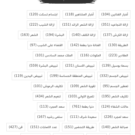
أخبار الفنانين
(104)
أخبار المشاهير
(118)
ابتسام تسكت
(120)
ازالة التجاعيد
(351)
ازالة الشعر الزائد
(151)
ازالة الشيب
(222)
ازالة الكرش
(137)
ازالة الكلف
(140)
البشرة
(194)
الشعر
(163)
الطريقة
(130)
الفنانة دنيا بطمة
(142)
القضاء على الشيب
(97)
المقادير
(223)
المكونات
(116)
الملك محمد السادس
(101)
بسمة بوسيل
(139)
تبييض الاسنان
(231)
تبييض البشرة
(559)
تبييض الجسم
(332)
تبييض المنطقة الحساسة
(199)
تبييض اليدين
(119)
تعطير الجسم
(95)
تقوية الشعر
(109)
تكثيف الرموش
(101)
تكثيف الشعر
(195)
تلميع الاواني
(103)
تنعيم الشعر
(434)
حالات الشفاء
(124)
دنيا بطمة
(761)
سعد المجرد
(113)
سعد لمجرد
(226)
سعيدة شرف
(111)
سلمى رشيد
(167)
صباغة الشعر
(140)
طريقة التحضير
(151)
عدد الاصابات
(151)
فن
(427)