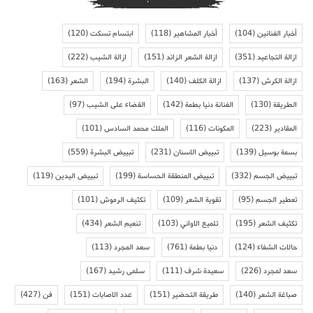
أخبار الفنانين
(104)
أخبار المشاهير
(118)
ابتسام تسكت
(120)
ازالة التجاعيد
(351)
ازالة الشعر الزائد
(151)
ازالة الشيب
(222)
ازالة الكرش
(137)
ازالة الكلف
(140)
البشرة
(194)
الشعر
(163)
الطريقة
(130)
الفنانة دنيا بطمة
(142)
القضاء على الشيب
(97)
المقادير
(223)
المكونات
(116)
الملك محمد السادس
(101)
بسمة بوسيل
(139)
تبييض الاسنان
(231)
تبييض البشرة
(559)
تبييض الجسم
(332)
تبييض المنطقة الحساسة
(199)
تبييض اليدين
(119)
تعطير الجسم
(95)
تقوية الشعر
(109)
تكثيف الرموش
(101)
تكثيف الشعر
(195)
تلميع الاواني
(103)
تنعيم الشعر
(434)
حالات الشفاء
(124)
دنيا بطمة
(761)
سعد المجرد
(113)
سعد لمجرد
(226)
سعيدة شرف
(111)
سلمى رشيد
(167)
صباغة الشعر
(140)
طريقة التحضير
(151)
عدد الاصابات
(151)
فن
(427)