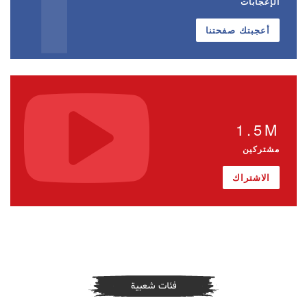
الإعجابات
أعجبتك صفحتنا
1.5M
مشتركين
الاشتراك
فئات شعبية