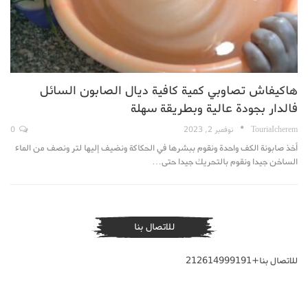
هاكيفاش تصاوبي كمية كافية ديال الصابون السائل
فالدار بجودة عالية وبطريقة سهلة
TouriaIcherem
نوفمبر 2, 2023
0
أخذ صابونة الكف واحدة ونقوم ببشرها في الحكاكة ونضيف إليها لتر ونصف من الماء
الساخن جيدا ونقوم بالتحريك جيدا حتى…
للاتصال بنا
للاتصال بنا+212614999191