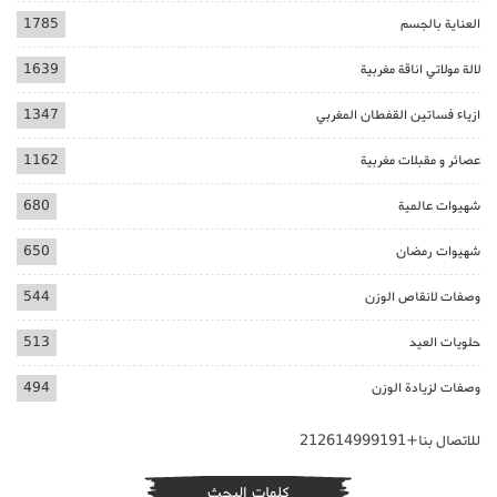
العناية بالجسم
1785
لالة مولاتي اناقة مغربية
1639
ازياء فساتين القفطان المغربي
1347
عصائر و مقبلات مغربية
1162
شهيوات عالمية
680
شهيوات رمضان
650
وصفات لانقاص الوزن
544
حلويات العيد
513
وصفات لزيادة الوزن
494
للاتصال بنا+212614999191
كلمات البحث