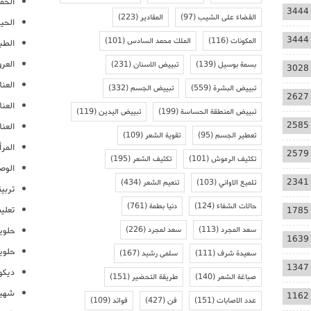
الحمل
3444
القضاء على الشيب
(97)
المقادير
(223)
الحيا
3444
المكونات
(116)
الملك محمد السادس
(101)
الطب
العر
بسمة بوسيل
(139)
تبييض الاسنان
(231)
3028
العنا
تبييض البشرة
(559)
تبييض الجسم
(332)
2627
العن
تبييض المنطقة الحساسة
(199)
تبييض اليدين
(119)
2585
العنا
تعطير الجسم
(95)
تقوية الشعر
(109)
المرأ
2579
تكثيف الرموش
(101)
تكثيف الشعر
(195)
الوص
2341
تلميع الاواني
(103)
تنعيم الشعر
(434)
تربية
حالات الشفاء
(124)
دنيا بطمة
(761)
تعلي
1785
سعد المجرد
(113)
سعد لمجرد
(226)
حلوي
1639
حلوي
سعيدة شرف
(111)
سلمى رشيد
(167)
1347
ديكو
صباغة الشعر
(140)
طريقة التحضير
(151)
شهيو
1162
عدد الاصابات
(151)
فن
(427)
فوائد
(109)