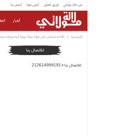
عن لالة مولاتي
فريق العمل
أعلن معنا
اتصل بنا
أخبار
الط
الرئيسية
إقدام شخص على إنهاء حياة زوجة أبيه وحياته ببند
للاتصال بنا
للاتصال بنا+212614999191