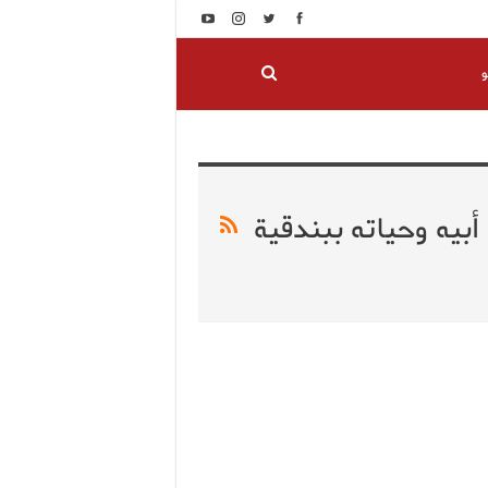
و
بيه وحياته ببندقية