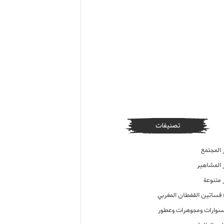
تصنيفات
 المجتمع
ر المشاهير
 متنوعة
ء فساتين القفطان المغربي
وارات ومجوهرات وعطور