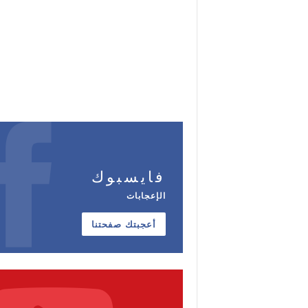
فايسبوك
الإعجابات
أعجبتك صفحتنا