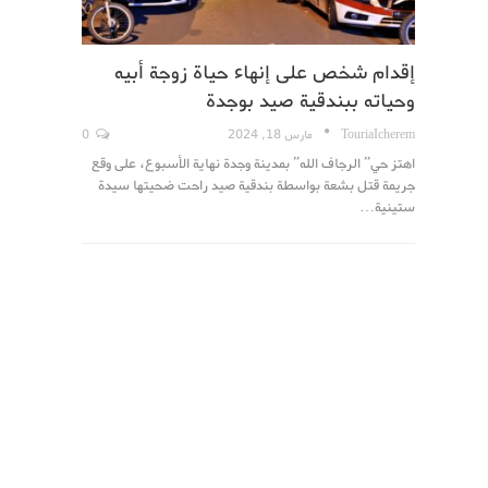
إقدام شخص على إنهاء حياة زوجة أبيه
وحياته ببندقية صيد بوجدة
TouriaIcherem
مارس 18, 2024
0
اهتز حي” الرجاف الله” بمدينة وجدة نهاية الأسبوع، على وقع
جريمة قتل بشعة بواسطة بندقية صيد راحت ضحيتها سيدة
ستينية…