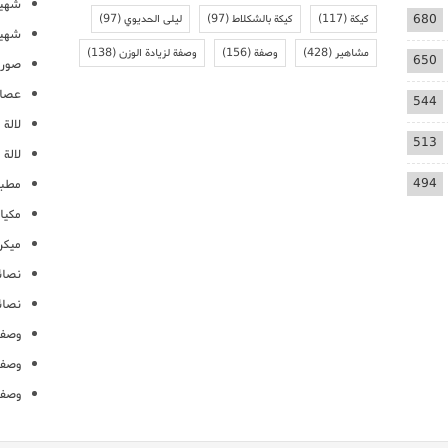
شهيو
680
كيكة
(117)
كيكة بالشكلاط
(97)
ليلى الحديوي
(97)
شهيو
مشاهير
(428)
وصفة
(156)
وصفة لزيادة الوزن
(138)
650
صور 
عصائ
544
لالة م
513
لالة 
494
مطبخ
مكيا
ميكرو
نصائ
نصائ
وصفا
وصفا
وصفا