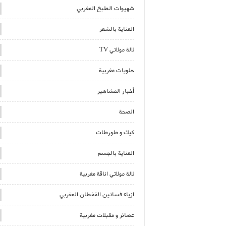
شهيوات الطبخ المغربي
العناية بالشعر
لالة مولاتي TV
حلويات مغربية
أخبار المشاهير
الصحة
كيك و طورطات
العناية بالجسم
لالة مولاتي اناقة مغربية
ازياء فساتين القفطان المغربي
عصائر و مقبلات مغربية