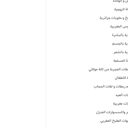
 و الولادة
ة الزوجية
خ و حلويات جزائرية
وس المغربية
ية بالبشرة
اية بالجسم
ية بالشعر
ة المسلمة
فات المجربة من لالة مولاتي
 الاطفال
م ربطات و لفات الحجاب
ات العيد
ات مغربية
ر واكسسوارات المنزل
ات الطبخ المغربي