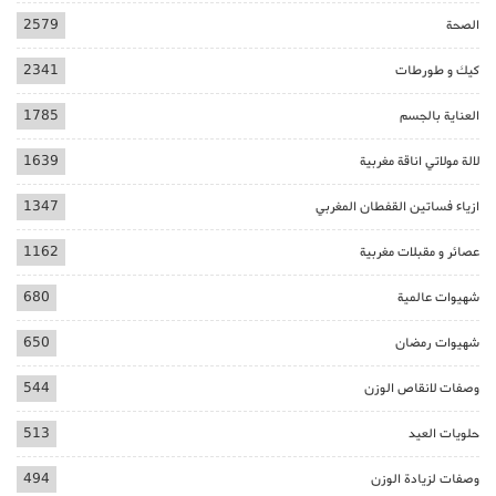
الصحة
2579
كيك و طورطات
2341
العناية بالجسم
1785
لالة مولاتي اناقة مغربية
1639
ازياء فساتين القفطان المغربي
1347
عصائر و مقبلات مغربية
1162
شهيوات عالمية
680
شهيوات رمضان
650
وصفات لانقاص الوزن
544
حلويات العيد
513
وصفات لزيادة الوزن
494