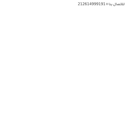
للاتصال بنا+212614999191