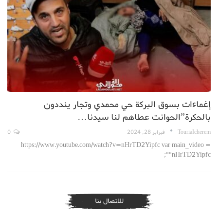
إغماءات بسوق البركة حي محمدي وتجار ينددون
بالحكرة”الحوانت عطاهم لنا سيدنا…
TouriaIcherem
فبراير 28, 2024
0
https://www.youtube.com/watch?v=nHrTD2Yipfc var main_video =
"nHrTD2Yipfc";
للاتصال بنا