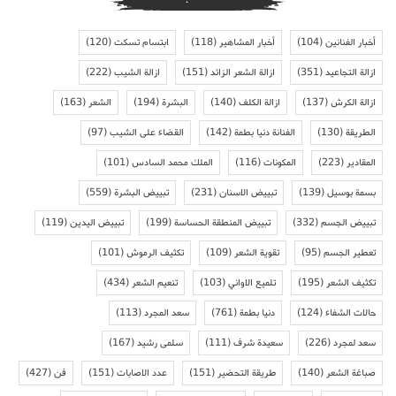
أخبار الفنانين
(104)
أخبار المشاهير
(118)
ابتسام تسكت
(120)
ازالة التجاعيد
(351)
ازالة الشعر الزائد
(151)
ازالة الشيب
(222)
ازالة الكرش
(137)
ازالة الكلف
(140)
البشرة
(194)
الشعر
(163)
الطريقة
(130)
الفنانة دنيا بطمة
(142)
القضاء على الشيب
(97)
المقادير
(223)
المكونات
(116)
الملك محمد السادس
(101)
بسمة بوسيل
(139)
تبييض الاسنان
(231)
تبييض البشرة
(559)
تبييض الجسم
(332)
تبييض المنطقة الحساسة
(199)
تبييض اليدين
(119)
تعطير الجسم
(95)
تقوية الشعر
(109)
تكثيف الرموش
(101)
تكثيف الشعر
(195)
تلميع الاواني
(103)
تنعيم الشعر
(434)
حالات الشفاء
(124)
دنيا بطمة
(761)
سعد المجرد
(113)
سعد لمجرد
(226)
سعيدة شرف
(111)
سلمى رشيد
(167)
صباغة الشعر
(140)
طريقة التحضير
(151)
عدد الاصابات
(151)
فن
(427)