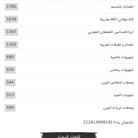
العناية بالجسم
1785
لالة مولاتي اناقة مغربية
1639
ازياء فساتين القفطان المغربي
1347
عصائر و مقبلات مغربية
1162
شهيوات عالمية
680
شهيوات رمضان
650
وصفات لانقاص الوزن
544
حلويات العيد
513
وصفات لزيادة الوزن
494
للاتصال بنا+212614999191
كلمات البحث