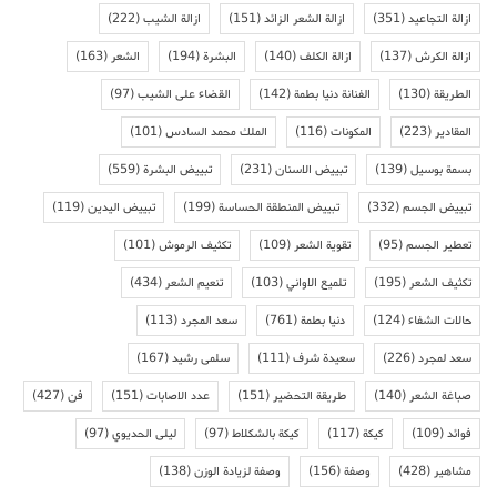
ازالة التجاعيد
(351)
ازالة الشعر الزائد
(151)
ازالة الشيب
(222)
ازالة الكرش
(137)
ازالة الكلف
(140)
البشرة
(194)
الشعر
(163)
الطريقة
(130)
الفنانة دنيا بطمة
(142)
القضاء على الشيب
(97)
المقادير
(223)
المكونات
(116)
الملك محمد السادس
(101)
بسمة بوسيل
(139)
تبييض الاسنان
(231)
تبييض البشرة
(559)
تبييض الجسم
(332)
تبييض المنطقة الحساسة
(199)
تبييض اليدين
(119)
تعطير الجسم
(95)
تقوية الشعر
(109)
تكثيف الرموش
(101)
تكثيف الشعر
(195)
تلميع الاواني
(103)
تنعيم الشعر
(434)
حالات الشفاء
(124)
دنيا بطمة
(761)
سعد المجرد
(113)
سعد لمجرد
(226)
سعيدة شرف
(111)
سلمى رشيد
(167)
صباغة الشعر
(140)
طريقة التحضير
(151)
عدد الاصابات
(151)
فن
(427)
فوائد
(109)
كيكة
(117)
كيكة بالشكلاط
(97)
ليلى الحديوي
(97)
مشاهير
(428)
وصفة
(156)
وصفة لزيادة الوزن
(138)