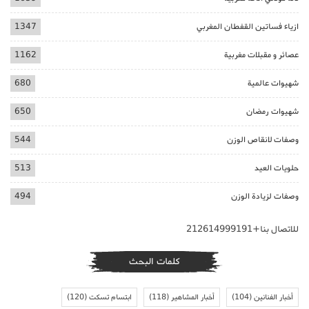
ازياء فساتين القفطان المغربي
1347
عصائر و مقبلات مغربية
1162
شهيوات عالمية
680
شهيوات رمضان
650
وصفات لانقاص الوزن
544
حلويات العيد
513
وصفات لزيادة الوزن
494
للاتصال بنا+212614999191
كلمات البحث
أخبار الفنانين
(104)
أخبار المشاهير
(118)
ابتسام تسكت
(120)