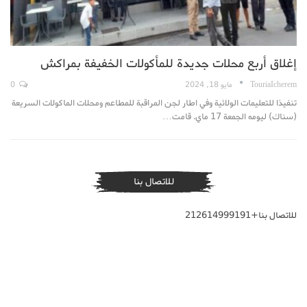
إغلاق أربع محلات جديدة للمأكولات الخفيفة بمراكش
TouriaIcherem
مايو 18, 2024
0
تنفيذا للتعليمات الولائية وفي اطار لجن المراقبة للمطاعم ومحلات الماكولات السريعة
(سناك) ليومه الجمعة 17 ماي. قامت…
للاتصال بنا
للاتصال بنا+212614999191