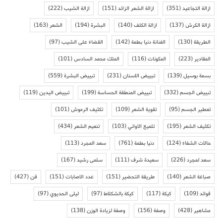
ازالة التجاعيد
(351)
ازالة الشعر الزائد
(151)
ازالة الشيب
(222)
ازالة الكرش
(137)
ازالة الكلف
(140)
البشرة
(194)
الشعر
(163)
الطريقة
(130)
الفنانة دنيا بطمة
(142)
القضاء على الشيب
(97)
المقادير
(223)
المكونات
(116)
الملك محمد السادس
(101)
بسمة بوسيل
(139)
تبييض الاسنان
(231)
تبييض البشرة
(559)
تبييض الجسم
(332)
تبييض المنطقة الحساسة
(199)
تبييض اليدين
(119)
تعطير الجسم
(95)
تقوية الشعر
(109)
تكثيف الرموش
(101)
تكثيف الشعر
(195)
تلميع الاواني
(103)
تنعيم الشعر
(434)
حالات الشفاء
(124)
دنيا بطمة
(761)
سعد المجرد
(113)
سعد لمجرد
(226)
سعيدة شرف
(111)
سلمى رشيد
(167)
صباغة الشعر
(140)
طريقة التحضير
(151)
عدد الاصابات
(151)
فن
(427)
فوائد
(109)
كيكة
(117)
كيكة بالشكلاط
(97)
ليلى الحديوي
(97)
مشاهير
(428)
وصفة
(156)
وصفة لزيادة الوزن
(138)