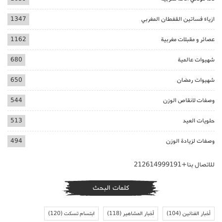
ازياء فساتين القفطان المغربي
1347
عصائر و مقبلات مغربية
1162
شهيوات عالمية
680
شهيوات رمضان
650
وصفات لانقاص الوزن
544
حلويات العيد
513
وصفات لزيادة الوزن
494
للاتصال بنا+212614999191
كلمات البحث
أخبار الفنانين
(104)
أخبار المشاهير
(118)
ابتسام تسكت
(120)