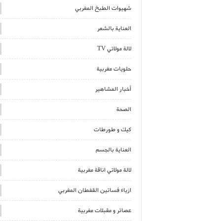
شهيوات الطبخ المغربي
العناية بالشعر
لالة مولاتي TV
حلويات مغربية
أخبار المشاهير
الصحة
كيك و طورطات
العناية بالجسم
لالة مولاتي اناقة مغربية
ازياء فساتين القفطان المغربي
عصائر و مقبلات مغربية