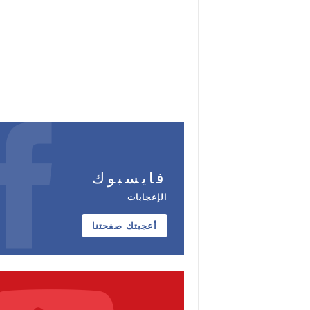
فايسبوك
الإعجابات
أعجبتك صفحتنا