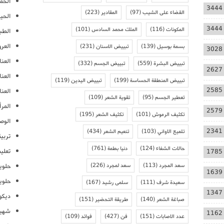
الحمل
3444
القضاء على الشيب
(97)
المقادير
(223)
الحيا
3444
المكونات
(116)
الملك محمد السادس
(101)
الطب
العر
بسمة بوسيل
(139)
تبييض الاسنان
(231)
3028
العنا
تبييض البشرة
(559)
تبييض الجسم
(332)
2627
العن
تبييض المنطقة الحساسة
(199)
تبييض اليدين
(119)
2585
العنا
تعطير الجسم
(95)
تقوية الشعر
(109)
المرأ
2579
تكثيف الرموش
(101)
تكثيف الشعر
(195)
الوص
2341
تلميع الاواني
(103)
تنعيم الشعر
(434)
تربية
حالات الشفاء
(124)
دنيا بطمة
(761)
تعلي
1785
سعد المجرد
(113)
سعد لمجرد
(226)
حلوي
1639
حلوي
سعيدة شرف
(111)
سلمى رشيد
(167)
1347
ديكو
صباغة الشعر
(140)
طريقة التحضير
(151)
شهيو
1162
عدد الاصابات
(151)
فن
(427)
فوائد
(109)