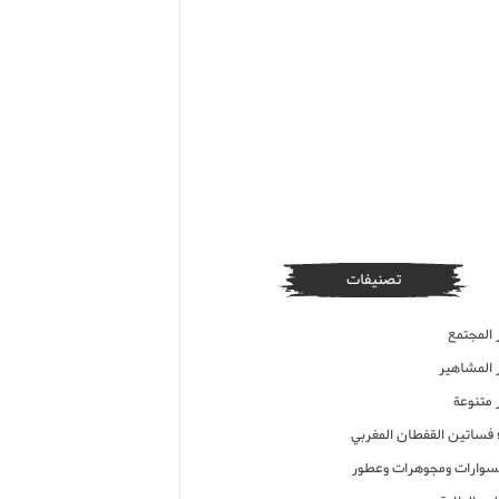
تصنيفات
 المجتمع
ر المشاهير
 متنوعة
ء فساتين القفطان المغربي
وارات ومجوهرات وعطور