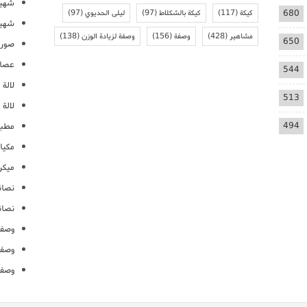
شهيو
680
كيكة
(117)
كيكة بالشكلاط
(97)
ليلى الحديوي
(97)
شهيو
مشاهير
(428)
وصفة
(156)
وصفة لزيادة الوزن
(138)
650
صور 
عصائ
544
لالة م
513
لالة 
494
مطبخ
مكيا
ميكرو
نصائ
نصائ
وصفا
وصفا
وصفا