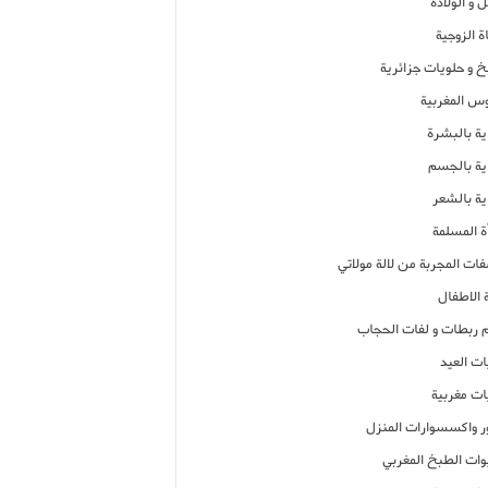
 و الولادة
ة الزوجية
خ و حلويات جزائرية
وس المغربية
ية بالبشرة
اية بالجسم
ية بالشعر
ة المسلمة
فات المجربة من لالة مولاتي
 الاطفال
م ربطات و لفات الحجاب
ات العيد
ات مغربية
ر واكسسوارات المنزل
ات الطبخ المغربي