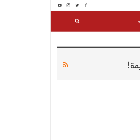
و
مة!