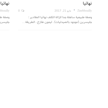
نهائيا
نهائيا
Zinebbouilly
مايو 21, 2017
0
bbouilly
وصفة طبيعية ساهلة جدا لازالة الكلف نهائيا المقادير :
وصفة طبي
جليسرين (موجود بالصيدليات) . ليمون طازج . الطريقة…
جليسرين