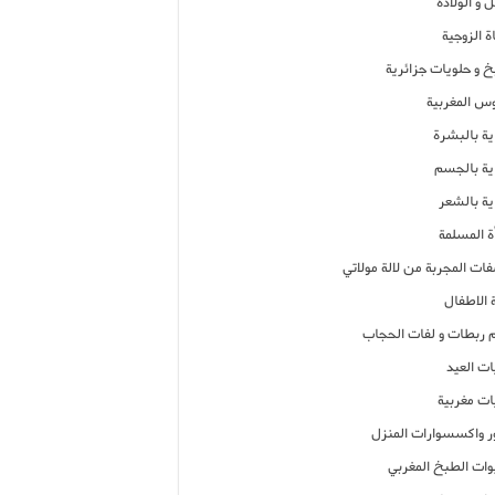
 و الولادة
ة الزوجية
خ و حلويات جزائرية
وس المغربية
ية بالبشرة
اية بالجسم
ية بالشعر
ة المسلمة
فات المجربة من لالة مولاتي
 الاطفال
م ربطات و لفات الحجاب
ات العيد
ات مغربية
ر واكسسوارات المنزل
ات الطبخ المغربي