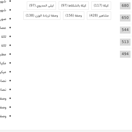
شهيو
680
كيكة
(117)
كيكة بالشكلاط
(97)
ليلى الحديوي
(97)
شهيو
مشاهير
(428)
وصفة
(156)
وصفة لزيادة الوزن
(138)
650
صور 
عصائ
544
لالة م
513
لالة 
494
مطبخ
مكيا
ميكرو
نصائ
نصائ
وصفا
وصفا
وصفا