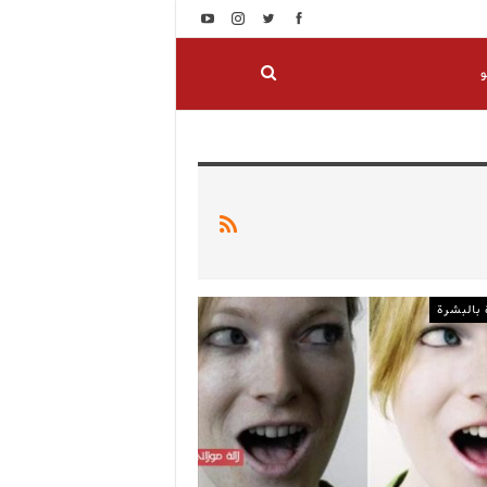
و
 بالبشرة