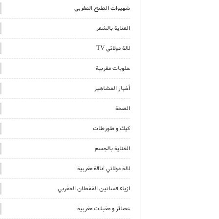
شهيوات الطبخ المغربي
العناية بالشعر
لالة مولاتي TV
حلويات مغربية
أخبار المشاهير
الصحة
كيك و طورطات
العناية بالجسم
لالة مولاتي اناقة مغربية
ازياء فساتين القفطان المغربي
عصائر و مقبلات مغربية