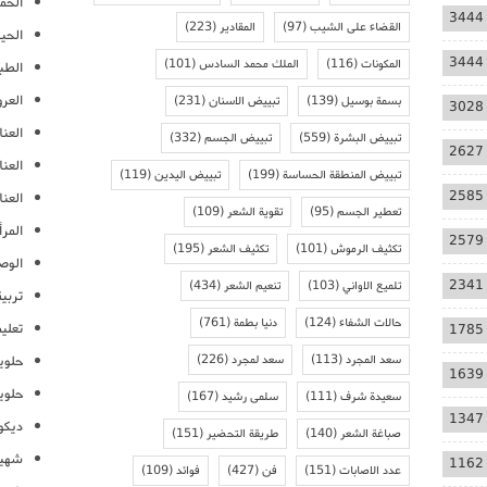
الحمل
3444
القضاء على الشيب
(97)
المقادير
(223)
الحيا
3444
المكونات
(116)
الملك محمد السادس
(101)
الطب
العر
بسمة بوسيل
(139)
تبييض الاسنان
(231)
3028
العنا
تبييض البشرة
(559)
تبييض الجسم
(332)
2627
العن
تبييض المنطقة الحساسة
(199)
تبييض اليدين
(119)
2585
العنا
تعطير الجسم
(95)
تقوية الشعر
(109)
المرأ
2579
تكثيف الرموش
(101)
تكثيف الشعر
(195)
الوص
2341
تلميع الاواني
(103)
تنعيم الشعر
(434)
تربية
حالات الشفاء
(124)
دنيا بطمة
(761)
تعلي
1785
سعد المجرد
(113)
سعد لمجرد
(226)
حلوي
1639
حلوي
سعيدة شرف
(111)
سلمى رشيد
(167)
1347
ديكو
صباغة الشعر
(140)
طريقة التحضير
(151)
شهيو
1162
عدد الاصابات
(151)
فن
(427)
فوائد
(109)