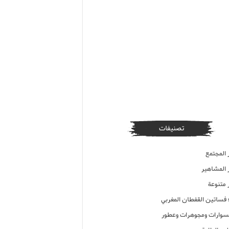
تصنيفات
 المجتمع
ر المشاهير
 متنوعة
ء فساتين القفطان المغربي
وارات ومجوهرات وعطور