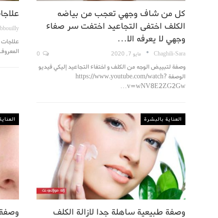
كل من شاف وجهي تعجب من بياضه
علاجا
الكلف اختفى التجاعيد اختفت سر صفاء
bbouilly
وجهي لا يعرفه الا…
علاجات م
المعروف 
Chaghili-Sara
مايو 7, 2020
0
وصفة لتبييض الوجه من الكلف و اختفاء التجاعيد إليكي فيديو
الوصفة https://www.youtube.com/watch?
v=wNV8E2ZG2Gw…
العناية بالبشرة
العناية
وصفة طبيعية ساهلة جدا لازالة الكلف
وصفة 