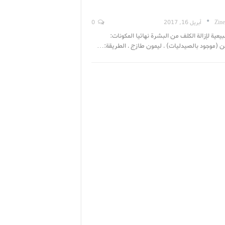
Zine
أبريل 16, 2017
0
عية لإزالة الكلف من البشرة نهائيا المكونات:
 (موجود بالصيدليات) . ليمون طازج . الطريقة:…