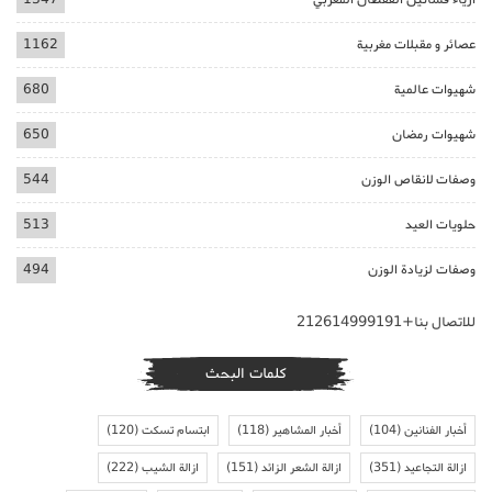
عصائر و مقبلات مغربية
1162
شهيوات عالمية
680
شهيوات رمضان
650
وصفات لانقاص الوزن
544
حلويات العيد
513
وصفات لزيادة الوزن
494
للاتصال بنا+212614999191
كلمات البحث
أخبار الفنانين
(104)
أخبار المشاهير
(118)
ابتسام تسكت
(120)
ازالة التجاعيد
(351)
ازالة الشعر الزائد
(151)
ازالة الشيب
(222)