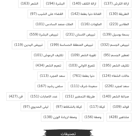
ازالة الكرش
(137)
ازالة الكلف
(140)
البشرة
(194)
الشعر
(163)
الطريقة
(130)
الفنانة دنيا بطمة
(142)
القضاء على الشيب
(97)
المقادير
(223)
المكونات
(116)
الملك محمد السادس
(101)
بسمة بوسيل
(139)
تبييض الاسنان
(231)
تبييض البشرة
(559)
تبييض الجسم
(332)
تبييض المنطقة الحساسة
(199)
تبييض اليدين
(119)
تعطير الجسم
(95)
تقوية الشعر
(109)
تكثيف الرموش
(101)
تكثيف الشعر
(195)
تلميع الاواني
(103)
تنعيم الشعر
(434)
حالات الشفاء
(124)
دنيا بطمة
(761)
سعد المجرد
(113)
سعد لمجرد
(226)
سعيدة شرف
(111)
سلمى رشيد
(167)
صباغة الشعر
(140)
طريقة التحضير
(151)
عدد الاصابات
(151)
فن
(427)
فوائد
(109)
كيكة
(117)
كيكة بالشكلاط
(97)
ليلى الحديوي
(97)
مشاهير
(428)
وصفة
(156)
وصفة لزيادة الوزن
(138)
تصنيفات