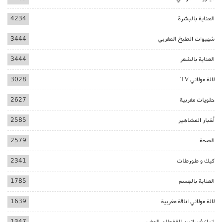
العناية بالبشرة
4234
شهيوات الطبخ المغربي
3444
العناية بالشعر
3444
لالة مولاتي TV
3028
حلويات مغربية
2627
أخبار المشاهير
2585
الصحة
2579
كيك و طورطات
2341
العناية بالجسم
1785
لالة مولاتي اناقة مغربية
1639
ازياء فساتين القفطان المغربي
1347