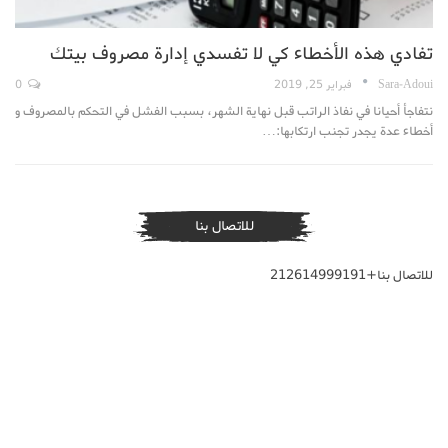
تفادي هذه الأخطاء كي لا تفسدي إدارة مصروف بيتك
Sara-Adoui
فبراير 25, 2019
0
نتفاجأ أحيانا في نفاذ الراتب قبل نهاية الشهر، بسبب الفشل في التحكم بالمصروف و
أخطاء عدة يجدر تجنب ارتكابها:…
للاتصال بنا
للاتصال بنا+212614999191