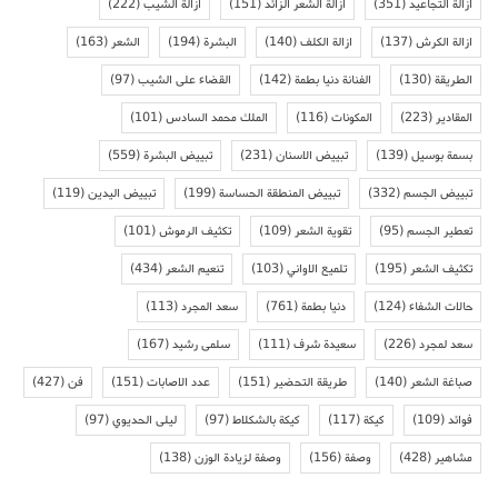
ازالة التجاعيد
(351)
ازالة الشعر الزائد
(151)
ازالة الشيب
(222)
ازالة الكرش
(137)
ازالة الكلف
(140)
البشرة
(194)
الشعر
(163)
الطريقة
(130)
الفنانة دنيا بطمة
(142)
القضاء على الشيب
(97)
المقادير
(223)
المكونات
(116)
الملك محمد السادس
(101)
بسمة بوسيل
(139)
تبييض الاسنان
(231)
تبييض البشرة
(559)
تبييض الجسم
(332)
تبييض المنطقة الحساسة
(199)
تبييض اليدين
(119)
تعطير الجسم
(95)
تقوية الشعر
(109)
تكثيف الرموش
(101)
تكثيف الشعر
(195)
تلميع الاواني
(103)
تنعيم الشعر
(434)
حالات الشفاء
(124)
دنيا بطمة
(761)
سعد المجرد
(113)
سعد لمجرد
(226)
سعيدة شرف
(111)
سلمى رشيد
(167)
صباغة الشعر
(140)
طريقة التحضير
(151)
عدد الاصابات
(151)
فن
(427)
فوائد
(109)
كيكة
(117)
كيكة بالشكلاط
(97)
ليلى الحديوي
(97)
مشاهير
(428)
وصفة
(156)
وصفة لزيادة الوزن
(138)