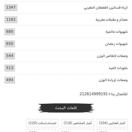
ازياء فساتين القفطان المغربي
1347
عصائر و مقبلات مغربية
1162
شهيوات عالمية
680
شهيوات رمضان
650
وصفات لانقاص الوزن
544
حلويات العيد
513
وصفات لزيادة الوزن
494
للاتصال بنا+212614999191
كلمات البحث
أخبار الفنانين
(104)
أخبار المشاهير
(118)
ابتسام تسكت
(120)