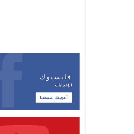
فايسبوك
الإعجابات
أعجبتك صفحتنا