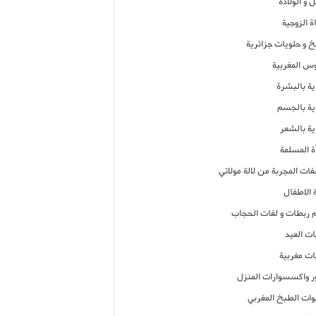
 و الولادة
ة الزوجية
خ و حلويات جزائرية
وس المغربية
ية بالبشرة
اية بالجسم
ية بالشعر
ة المسلمة
فات المجربة من لالة مولاتي
 الاطفال
م ربطات و لفات الحجاب
ات العيد
ات مغربية
ر واكسسوارات المنزل
ات الطبخ المغربي