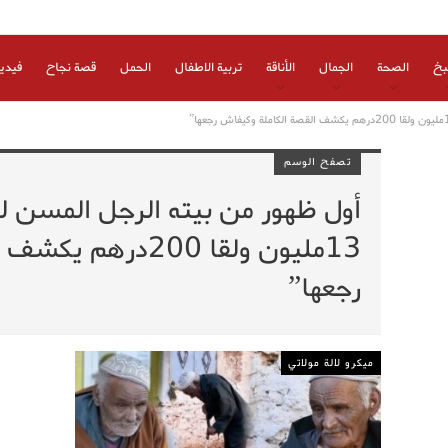
بخ
الصحة
الجمال
الأناقة
تربية الاطفال
الحمل
قصة نجاح
فيدي
تصفح الوسم
أول ظهور من بيته الرجل المسن 
13مليون ولقا 200در
رجعها”
ميكرو لالة مولاتي