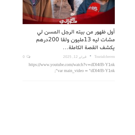
أول ظهور من بيته الرجل المسن لي
مشات ليه 13مليون ولقا 200درهم
يكشف القصة الكاملة…
TouriaIcherem
فبراير 12, 2025
0
https://www.youtube.com/watch?v=dDl4fB-Y1nk
var main_video = "dDl4fB-Y1nk";