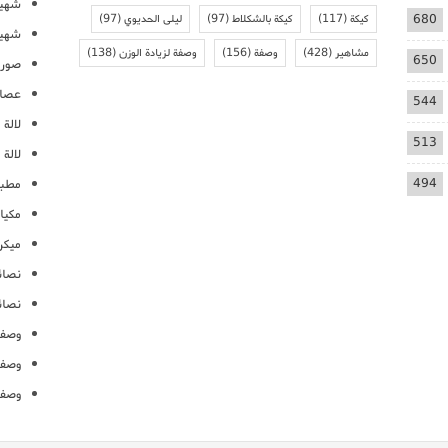
شهيو
680
كيكة
(117)
كيكة بالشكلاط
(97)
ليلى الحديوي
(97)
شهيو
مشاهير
(428)
وصفة
(156)
وصفة لزيادة الوزن
(138)
650
صور 
عصائ
544
لالة م
513
لالة 
494
مطبخ
مكيا
ميكرو
نصائ
نصائ
وصفا
وصفا
وصفا