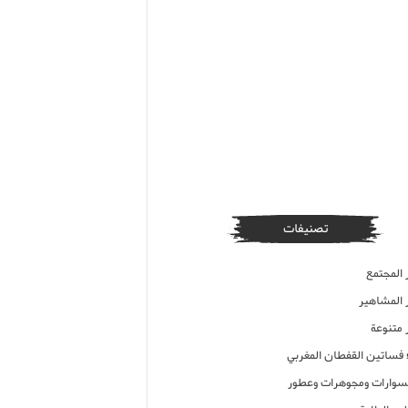
تصنيفات
 المجتمع
ر المشاهير
 متنوعة
ء فساتين القفطان المغربي
وارات ومجوهرات وعطور