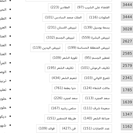
الحمل
3444
القضاء على الشيب
(97)
المقادير
(223)
الحيا
3444
المكونات
(116)
الملك محمد السادس
(101)
الطب
العر
بسمة بوسيل
(139)
تبييض الاسنان
(231)
3028
العنا
تبييض البشرة
(559)
تبييض الجسم
(332)
2627
العن
تبييض المنطقة الحساسة
(199)
تبييض اليدين
(119)
2585
العنا
تعطير الجسم
(95)
تقوية الشعر
(109)
المرأ
2579
تكثيف الرموش
(101)
تكثيف الشعر
(195)
الوص
2341
تلميع الاواني
(103)
تنعيم الشعر
(434)
تربية
حالات الشفاء
(124)
دنيا بطمة
(761)
تعلي
1785
سعد المجرد
(113)
سعد لمجرد
(226)
حلوي
1639
حلوي
سعيدة شرف
(111)
سلمى رشيد
(167)
1347
ديكو
صباغة الشعر
(140)
طريقة التحضير
(151)
شهيو
1162
عدد الاصابات
(151)
فن
(427)
فوائد
(109)