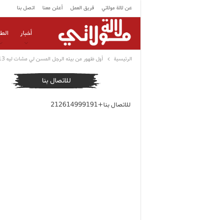
عن لالة مولاتي
فريق العمل
أعلن معنا
اتصل بنا
أخبار
الط
الرئيسية
أول ظهور من بيته الرجل المسن لي مشات ليه 13مليون ولقا 200درهم يكشف القصة الكاملة وكيفاش رجعها”
للاتصال بنا
للاتصال بنا+212614999191