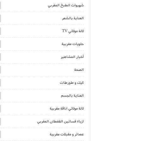
شهيوات الطبخ المغربي
العناية بالشعر
لالة مولاتي TV
حلويات مغربية
أخبار المشاهير
الصحة
كيك و طورطات
العناية بالجسم
لالة مولاتي اناقة مغربية
ازياء فساتين القفطان المغربي
عصائر و مقبلات مغربية