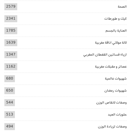
الصحة
2579
كيك و طورطات
2341
العناية بالجسم
1785
لالة مولاتي اناقة مغربية
1639
ازياء فساتين القفطان المغربي
1347
عصائر و مقبلات مغربية
1162
شهيوات عالمية
680
شهيوات رمضان
650
وصفات لانقاص الوزن
544
حلويات العيد
513
وصفات لزيادة الوزن
494