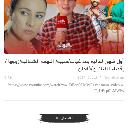
أول ظهور لعالية بعد غياب/سببه/ اللهجة الشمالية/زوجها /
إقصاء الفنانين/فقدان…
TouriaIcherem
أبريل 8, 2024
0
https://www.youtube.com/watch?v=_DBcp0LMWFs var main_video =
"_DBcp0LMWFs";
للاتصال بنا