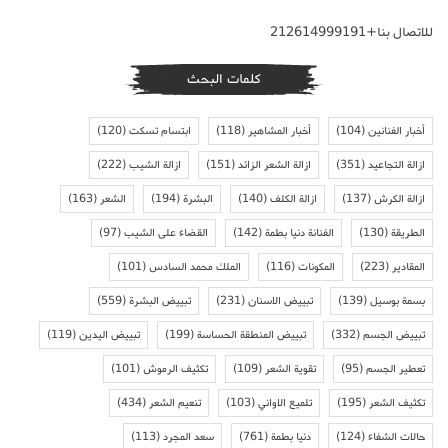
للاتصال بنا+212614999191
كلمات البحث
أخبار الفنانين
(104)
أخبار المشاهير
(118)
ابتسام تسكت
(120)
ازالة التجاعيد
(351)
ازالة الشعر الزائد
(151)
ازالة الشيب
(222)
ازالة الكرش
(137)
ازالة الكلف
(140)
البشرة
(194)
الشعر
(163)
الطريقة
(130)
الفنانة دنيا بطمة
(142)
القضاء على الشيب
(97)
المقادير
(223)
المكونات
(116)
الملك محمد السادس
(101)
بسمة بوسيل
(139)
تبييض الاسنان
(231)
تبييض البشرة
(559)
تبييض الجسم
(332)
تبييض المنطقة الحساسة
(199)
تبييض اليدين
(119)
تعطير الجسم
(95)
تقوية الشعر
(109)
تكثيف الرموش
(101)
تكثيف الشعر
(195)
تلميع الاواني
(103)
تنعيم الشعر
(434)
حالات الشفاء
(124)
دنيا بطمة
(761)
سعد المجرد
(113)