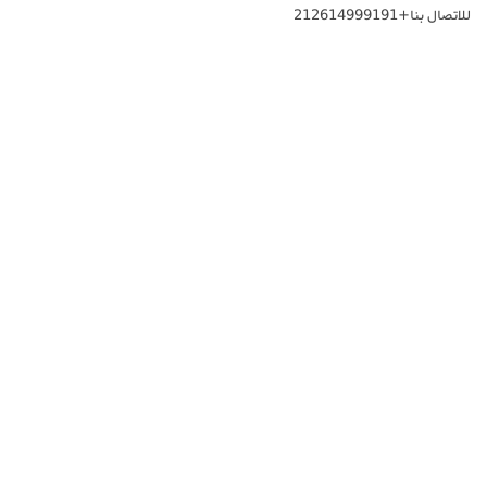
للاتصال بنا+212614999191