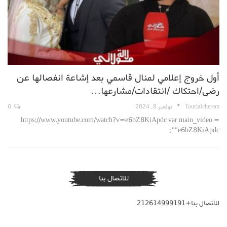
أول خروج إعلامي لمنال قاسمي بعد إشاعة انفصالها عن
رضى/احتكاك /انتقادات/مشارعها…
TouriaIcherem
نوفمبر 8, 2024
0
https://www.youtube.com/watch?v=e6bZ8KiApdc var main_video =
"e6bZ8KiApdc";
للاتصال بنا
للاتصال بنا+212614999191