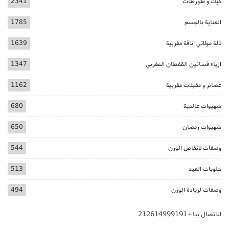
كيك و طورطات
2341
العناية بالجسم
1785
لالة مولاتي اناقة مغربية
1639
ازياء فساتين القفطان المغربي
1347
عصائر و مقبلات مغربية
1162
شهيوات عالمية
680
شهيوات رمضان
650
وصفات لانقاص الوزن
544
حلويات العيد
513
وصفات لزيادة الوزن
494
للاتصال بنا+212614999191