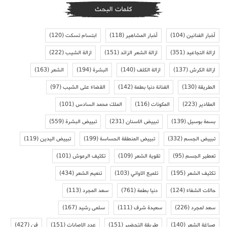
كلمات البحث
أخبار الفنانين
(104)
أخبار المشاهير
(118)
ابتسام تسكت
(120)
ازالة التجاعيد
(351)
ازالة الشعر الزائد
(151)
ازالة الشيب
(222)
ازالة الكرش
(137)
ازالة الكلف
(140)
البشرة
(194)
الشعر
(163)
الطريقة
(130)
الفنانة دنيا بطمة
(142)
القضاء على الشيب
(97)
المقادير
(223)
المكونات
(116)
الملك محمد السادس
(101)
بسمة بوسيل
(139)
تبييض الاسنان
(231)
تبييض البشرة
(559)
تبييض الجسم
(332)
تبييض المنطقة الحساسة
(199)
تبييض اليدين
(119)
تعطير الجسم
(95)
تقوية الشعر
(109)
تكثيف الرموش
(101)
تكثيف الشعر
(195)
تلميع الاواني
(103)
تنعيم الشعر
(434)
حالات الشفاء
(124)
دنيا بطمة
(761)
سعد المجرد
(113)
سعد لمجرد
(226)
سعيدة شرف
(111)
سلمى رشيد
(167)
صباغة الشعر
(140)
طريقة التحضير
(151)
عدد الاصابات
(151)
فن
(427)