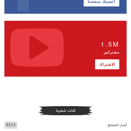
أعجبتك صفحتنا
1.5M
مشتركين
الاشتراك
فئات شعبية
أخبار المجتمع
6513