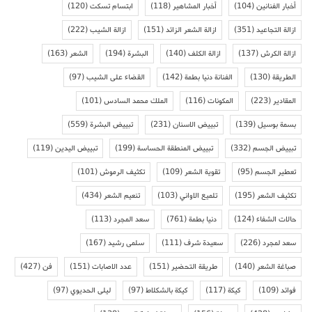
أخبار الفنانين
(104)
أخبار المشاهير
(118)
ابتسام تسكت
(120)
ازالة التجاعيد
(351)
ازالة الشعر الزائد
(151)
ازالة الشيب
(222)
ازالة الكرش
(137)
ازالة الكلف
(140)
البشرة
(194)
الشعر
(163)
الطريقة
(130)
الفنانة دنيا بطمة
(142)
القضاء على الشيب
(97)
المقادير
(223)
المكونات
(116)
الملك محمد السادس
(101)
بسمة بوسيل
(139)
تبييض الاسنان
(231)
تبييض البشرة
(559)
تبييض الجسم
(332)
تبييض المنطقة الحساسة
(199)
تبييض اليدين
(119)
تعطير الجسم
(95)
تقوية الشعر
(109)
تكثيف الرموش
(101)
تكثيف الشعر
(195)
تلميع الاواني
(103)
تنعيم الشعر
(434)
حالات الشفاء
(124)
دنيا بطمة
(761)
سعد المجرد
(113)
سعد لمجرد
(226)
سعيدة شرف
(111)
سلمى رشيد
(167)
صباغة الشعر
(140)
طريقة التحضير
(151)
عدد الاصابات
(151)
فن
(427)
فوائد
(109)
كيكة
(117)
كيكة بالشكلاط
(97)
ليلى الحديوي
(97)