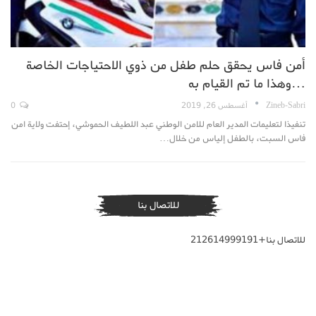
أمن فاس يحقق حلم طفل من ذوي الاحتياجات الخاصة
…وهذا ما تم القيام به
Zineb-Sabri
أغسطس 26, 2019
0
تنفيذا لتعليمات المدير العام للامن الوطني عبد اللطيف الحموشي، إحتفت ولاية امن
فاس السبت، بالطفل إلياس من خلال…
للاتصال بنا
للاتصال بنا+212614999191