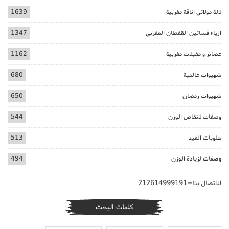
لالة مولاتي اناقة مغربية
1639
ازياء فساتين القفطان المغربي
1347
عصائر و مقبلات مغربية
1162
شهيوات عالمية
680
شهيوات رمضان
650
وصفات لانقاص الوزن
544
حلويات العيد
513
وصفات لزيادة الوزن
494
للاتصال بنا+212614999191
كلمات البحث