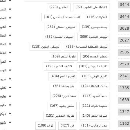
الحمل
3444
القضاء على الشيب
(97)
المقادير
(223)
الحيا
3444
المكونات
(116)
الملك محمد السادس
(101)
الطب
العر
بسمة بوسيل
(139)
تبييض الاسنان
(231)
3028
العنا
تبييض البشرة
(559)
تبييض الجسم
(332)
2627
العن
تبييض المنطقة الحساسة
(199)
تبييض اليدين
(119)
2585
العنا
تعطير الجسم
(95)
تقوية الشعر
(109)
المرأ
2579
تكثيف الرموش
(101)
تكثيف الشعر
(195)
الوص
2341
تلميع الاواني
(103)
تنعيم الشعر
(434)
تربية
حالات الشفاء
(124)
دنيا بطمة
(761)
تعلي
1785
سعد المجرد
(113)
سعد لمجرد
(226)
حلوي
1639
حلوي
سعيدة شرف
(111)
سلمى رشيد
(167)
1347
ديكو
صباغة الشعر
(140)
طريقة التحضير
(151)
شهيو
1162
عدد الاصابات
(151)
فن
(427)
فوائد
(109)