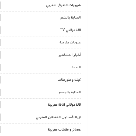
شهيوات الطبخ المغربي
العناية بالشعر
لالة مولاتي TV
حلويات مغربية
أخبار المشاهير
الصحة
كيك و طورطات
العناية بالجسم
لالة مولاتي اناقة مغربية
ازياء فساتين القفطان المغربي
عصائر و مقبلات مغربية