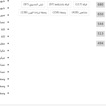
شهيو
680
كيكة
(117)
كيكة بالشكلاط
(97)
ليلى الحديوي
(97)
شهيو
مشاهير
(428)
وصفة
(156)
وصفة لزيادة الوزن
(138)
650
صور 
عصائ
544
لالة م
513
لالة 
494
مطبخ
مكيا
ميكرو
نصائ
نصائ
وصفا
وصفا
وصفا