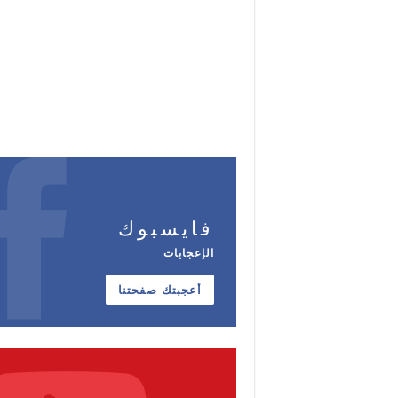
فايسبوك
الإعجابات
أعجبتك صفحتنا