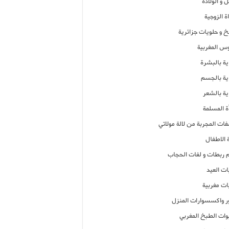
 و الولادة
ة الزوجية
خ و حلويات جزائرية
وس المغربية
ية بالبشرة
اية بالجسم
ية بالشعر
ة المسلمة
فات المجربة من لالة مولاتي
 الاطفال
م ربطات و لفات الحجاب
ات العيد
ات مغربية
ر واكسسوارات المنزل
ات الطبخ المغربي