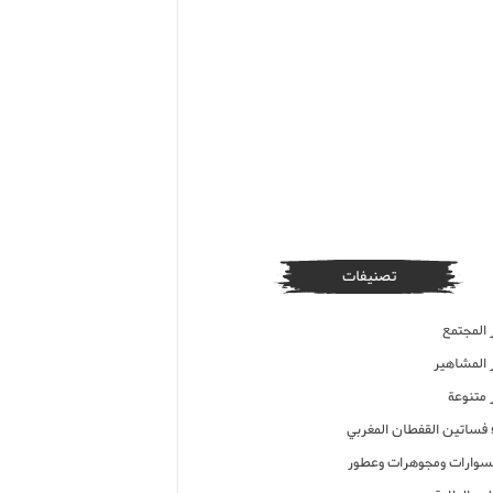
تصنيفات
 المجتمع
ر المشاهير
 متنوعة
ء فساتين القفطان المغربي
وارات ومجوهرات وعطور