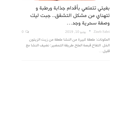
بغيتي تتمتعي بأقدام جذابة ورطبة و
تتهناي من مشكل التشقق.. جبت ليك
وصفة سحرية وجد…
Zineb-Sabri
يونيو 10, 2019
0
المكونات: ملعقة كبيرة من النشا ملعقة من زيت الزيتون
الخل التفاح قبصة الملح طريقة التحضير: نضيف النشا مع
قليل…