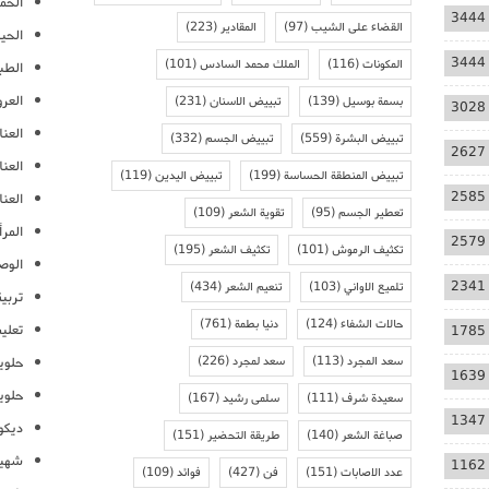
الحمل
3444
القضاء على الشيب
(97)
المقادير
(223)
الحيا
3444
المكونات
(116)
الملك محمد السادس
(101)
الطب
العر
بسمة بوسيل
(139)
تبييض الاسنان
(231)
3028
العنا
تبييض البشرة
(559)
تبييض الجسم
(332)
2627
العن
تبييض المنطقة الحساسة
(199)
تبييض اليدين
(119)
2585
العنا
تعطير الجسم
(95)
تقوية الشعر
(109)
المرأ
2579
تكثيف الرموش
(101)
تكثيف الشعر
(195)
الوص
2341
تلميع الاواني
(103)
تنعيم الشعر
(434)
تربية
حالات الشفاء
(124)
دنيا بطمة
(761)
تعلي
1785
سعد المجرد
(113)
سعد لمجرد
(226)
حلوي
1639
حلوي
سعيدة شرف
(111)
سلمى رشيد
(167)
1347
ديكو
صباغة الشعر
(140)
طريقة التحضير
(151)
شهيو
1162
عدد الاصابات
(151)
فن
(427)
فوائد
(109)