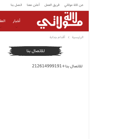
عن لالة مولاتي
فريق العمل
أعلن معنا
اتصل بنا
أخبار
الط
الرئيسية
أقدام جذابة
للاتصال بنا
للاتصال بنا+212614999191