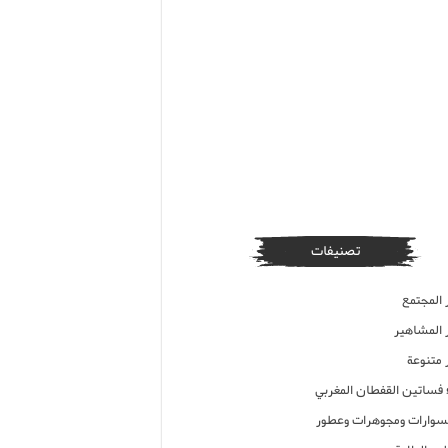
تصنيفات
 المجتمع
ر المشاهير
 متنوعة
ء فساتين القفطان المغربي
وارات ومجوهرات وعطور