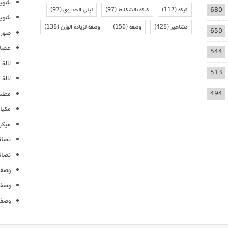
شهيو
680
كيكة
(117)
كيكة بالشكلاط
(97)
ليلى الحديوي
(97)
شهيو
مشاهير
(428)
وصفة
(156)
وصفة لزيادة الوزن
(138)
650
صور 
عصائ
544
لالة م
513
لالة 
494
مطبخ
مكيا
ميكرو
نصائ
نصائ
وصفا
وصفا
وصفا