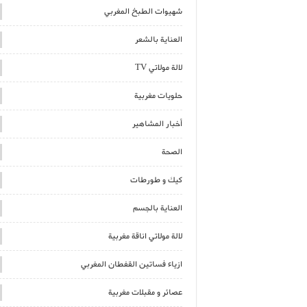
شهيوات الطبخ المغربي
العناية بالشعر
لالة مولاتي TV
حلويات مغربية
أخبار المشاهير
الصحة
كيك و طورطات
العناية بالجسم
لالة مولاتي اناقة مغربية
ازياء فساتين القفطان المغربي
عصائر و مقبلات مغربية