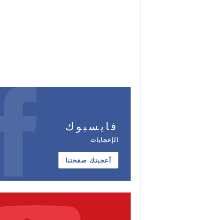
فايسبوك
الإعجابات
أعجبتك صفحتنا