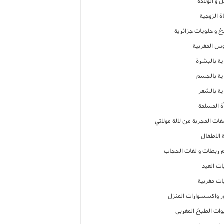
 و الولادة
ة الزوجية
خ و حلويات جزائرية
وس المغربية
ية بالبشرة
اية بالجسم
ية بالشعر
ة المسلمة
فات المجربة من لالة مولاتي
 الاطفال
م ربطات و لفات الحجاب
ات العيد
ات مغربية
ر واكسسوارات المنزل
ات الطبخ المغربي