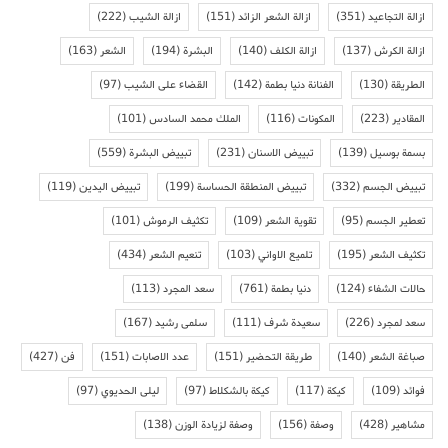
ازالة التجاعيد
(351)
ازالة الشعر الزائد
(151)
ازالة الشيب
(222)
ازالة الكرش
(137)
ازالة الكلف
(140)
البشرة
(194)
الشعر
(163)
الطريقة
(130)
الفنانة دنيا بطمة
(142)
القضاء على الشيب
(97)
المقادير
(223)
المكونات
(116)
الملك محمد السادس
(101)
بسمة بوسيل
(139)
تبييض الاسنان
(231)
تبييض البشرة
(559)
تبييض الجسم
(332)
تبييض المنطقة الحساسة
(199)
تبييض اليدين
(119)
تعطير الجسم
(95)
تقوية الشعر
(109)
تكثيف الرموش
(101)
تكثيف الشعر
(195)
تلميع الاواني
(103)
تنعيم الشعر
(434)
حالات الشفاء
(124)
دنيا بطمة
(761)
سعد المجرد
(113)
سعد لمجرد
(226)
سعيدة شرف
(111)
سلمى رشيد
(167)
صباغة الشعر
(140)
طريقة التحضير
(151)
عدد الاصابات
(151)
فن
(427)
فوائد
(109)
كيكة
(117)
كيكة بالشكلاط
(97)
ليلى الحديوي
(97)
مشاهير
(428)
وصفة
(156)
وصفة لزيادة الوزن
(138)