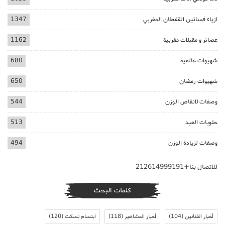
ازياء فساتين القفطان المغربي
1347
عصائر و مقبلات مغربية
1162
شهيوات عالمية
680
شهيوات رمضان
650
وصفات لانقاص الوزن
544
حلويات العيد
513
وصفات لزيادة الوزن
494
للاتصال بنا+212614999191
كلمات البحث
أخبار الفنانين
(104)
أخبار المشاهير
(118)
ابتسام تسكت
(120)