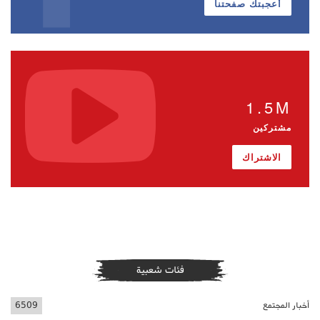
أعجبتك صفحتنا
1.5M
مشتركين
الاشتراك
فئات شعبية
أخبار المجتمع
6509