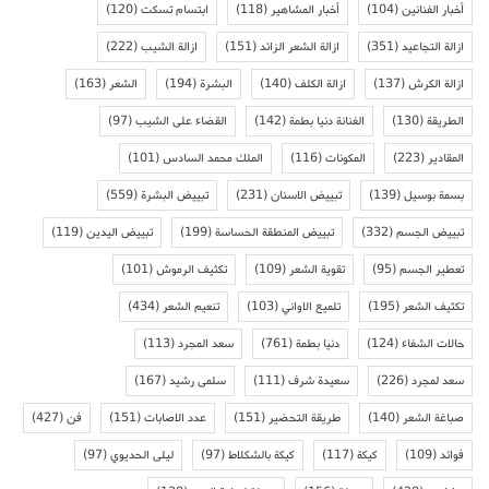
أخبار الفنانين
(104)
أخبار المشاهير
(118)
ابتسام تسكت
(120)
ازالة التجاعيد
(351)
ازالة الشعر الزائد
(151)
ازالة الشيب
(222)
ازالة الكرش
(137)
ازالة الكلف
(140)
البشرة
(194)
الشعر
(163)
الطريقة
(130)
الفنانة دنيا بطمة
(142)
القضاء على الشيب
(97)
المقادير
(223)
المكونات
(116)
الملك محمد السادس
(101)
بسمة بوسيل
(139)
تبييض الاسنان
(231)
تبييض البشرة
(559)
تبييض الجسم
(332)
تبييض المنطقة الحساسة
(199)
تبييض اليدين
(119)
تعطير الجسم
(95)
تقوية الشعر
(109)
تكثيف الرموش
(101)
تكثيف الشعر
(195)
تلميع الاواني
(103)
تنعيم الشعر
(434)
حالات الشفاء
(124)
دنيا بطمة
(761)
سعد المجرد
(113)
سعد لمجرد
(226)
سعيدة شرف
(111)
سلمى رشيد
(167)
صباغة الشعر
(140)
طريقة التحضير
(151)
عدد الاصابات
(151)
فن
(427)
فوائد
(109)
كيكة
(117)
كيكة بالشكلاط
(97)
ليلى الحديوي
(97)