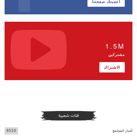
أعجبتك صفحتنا
1.5M
مشتركين
الاشتراك
فئات شعبية
أخبار المجتمع
6510