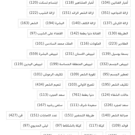
أخبار الفنانين
(104)
أخبار المشاهير
(118)
ابتسام تسكت
(120)
ازالة التجاعيد
(351)
ازالة الشعر الزائد
(151)
ازالة الشيب
(222)
ازالة الكرش
(137)
ازالة الكلف
(140)
البشرة
(194)
الشعر
(163)
الطريقة
(130)
الفنانة دنيا بطمة
(142)
القضاء على الشيب
(97)
المقادير
(223)
المكونات
(116)
الملك محمد السادس
(101)
بسمة بوسيل
(139)
تبييض الاسنان
(231)
تبييض البشرة
(559)
تبييض الجسم
(332)
تبييض المنطقة الحساسة
(199)
تبييض اليدين
(119)
تعطير الجسم
(95)
تقوية الشعر
(109)
تكثيف الرموش
(101)
تكثيف الشعر
(195)
تلميع الاواني
(103)
تنعيم الشعر
(434)
حالات الشفاء
(124)
دنيا بطمة
(761)
سعد المجرد
(113)
سعد لمجرد
(226)
سعيدة شرف
(111)
سلمى رشيد
(167)
صباغة الشعر
(140)
طريقة التحضير
(151)
عدد الاصابات
(151)
فن
(427)
فوائد
(109)
كيكة
(117)
كيكة بالشكلاط
(97)
ليلى الحديوي
(97)