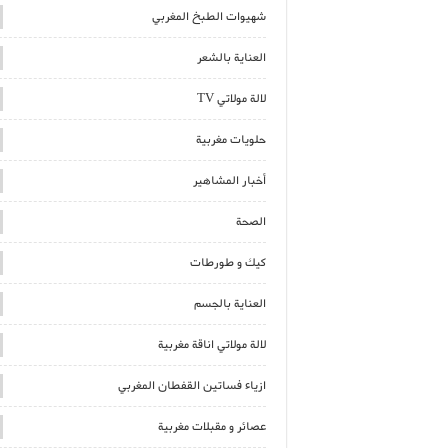
شهيوات الطبخ المغربي
العناية بالشعر
لالة مولاتي TV
حلويات مغربية
أخبار المشاهير
الصحة
كيك و طورطات
العناية بالجسم
لالة مولاتي اناقة مغربية
ازياء فساتين القفطان المغربي
عصائر و مقبلات مغربية