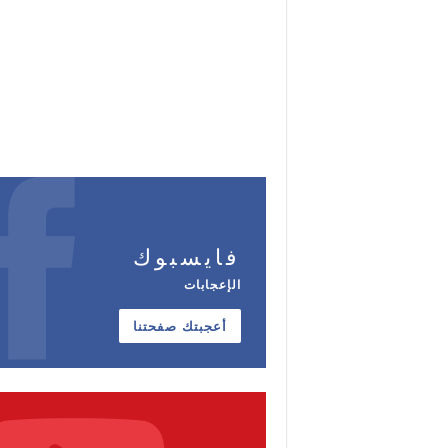
فايسبوك
الإعجابات
أعجبتك صفحتنا