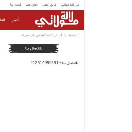
عن لالة مولاتي
فريق العمل
أعلن معنا
اتصل بنا
أخبار
الط
الرئيسية
أسنان ناصعة البياض بكل سهوله
للاتصال بنا
للاتصال بنا+212614999191