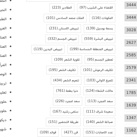
الحمل
3444
القضاء على الشيب
(97)
المقادير
(223)
الحيا
3444
المكونات
(116)
الملك محمد السادس
(101)
الطب
العر
بسمة بوسيل
(139)
تبييض الاسنان
(231)
3028
العنا
تبييض البشرة
(559)
تبييض الجسم
(332)
2627
العن
تبييض المنطقة الحساسة
(199)
تبييض اليدين
(119)
2585
العنا
تعطير الجسم
(95)
تقوية الشعر
(109)
المرأ
2579
تكثيف الرموش
(101)
تكثيف الشعر
(195)
الوص
2341
تلميع الاواني
(103)
تنعيم الشعر
(434)
تربية
حالات الشفاء
(124)
دنيا بطمة
(761)
تعلي
1785
سعد المجرد
(113)
سعد لمجرد
(226)
حلوي
1639
حلوي
سعيدة شرف
(111)
سلمى رشيد
(167)
1347
ديكو
صباغة الشعر
(140)
طريقة التحضير
(151)
شهيو
1162
عدد الاصابات
(151)
فن
(427)
فوائد
(109)