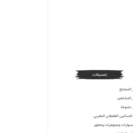
تصنيفات
 المجتمع
ر المشاهير
 متنوعة
ء فساتين القفطان المغربي
وارات ومجوهرات وعطور