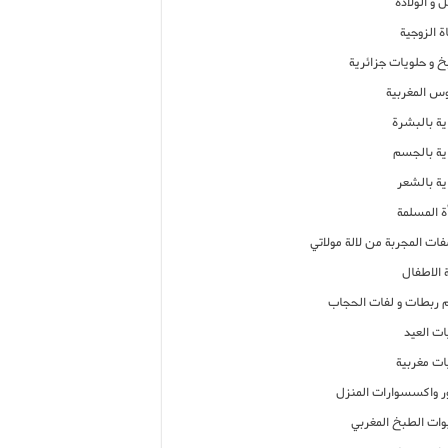
 و الولادة
ة الزوجية
خ و حلويات جزائرية
وس المغربية
ية بالبشرة
اية بالجسم
ية بالشعر
ة المسلمة
فات المجربة من لالة مولاتي
 الاطفال
م ربطات و لفات الحجاب
ات العيد
ات مغربية
ر واكسسوارات المنزل
ات الطبخ المغربي