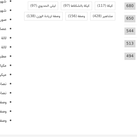
شهيو
680
كيكة
(117)
كيكة بالشكلاط
(97)
ليلى الحديوي
(97)
شهيو
مشاهير
(428)
وصفة
(156)
وصفة لزيادة الوزن
(138)
650
صور 
عصائ
544
لالة م
513
لالة 
494
مطبخ
مكيا
ميكرو
نصائ
نصائ
وصفا
وصفا
وصفا