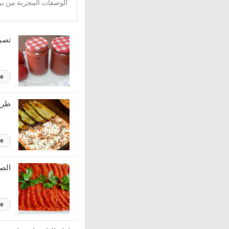
الوصفات المجربة من برن
تصب
re
طريق
re
الصل
re