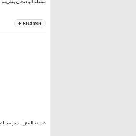
سلطة الباذنجان بطريقة 
Read more
عجينة البيتزا.. سريعة ا