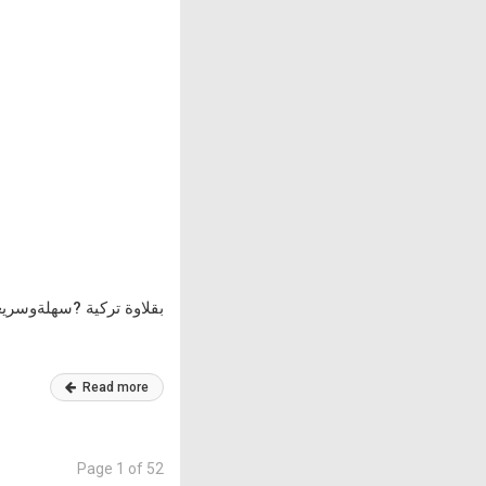
بقلاوة تركية ?سهلةوسريع
Read more
Page 1 of 52