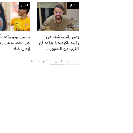
اخبار
اخبار
زهير زائر يكشف عن
ياسين بونو يؤكد لأ
رؤيته للكوميديا ويؤكد أن
خبر انفصاله عن زو
القرب من الجمهور…
إيمان خلاد
سابق
التالى
1 من 6٬932