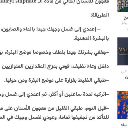
معجون للأسنان (خالي من مادة الـ
sodium lauryl sulphate)
الطريقة
:
مح
يدة
–
إعمدي إلى غسل وجهك جيدا بالماء والصابون،
بالبشرة الدهنية
.
–
جففي بشرتك جيدا بلطف وخصوصا موضع البثرة، ب
داخل وعاء نظيف، قومي بمزج المقدارين المتوازيين
 عن
ن
–
طبقي الخليط بغزارة على موضع البثرة ومن حولها
.
–
اتركيه لمدة ساعتين أو أكثر، ثم اعمدي إلى غسل وجه
–
قبل النوم، طبقي القليل من معجون الأسنان على موض
للتأكد من تجفيفها تماما، وعودي لغسل وجهك في ال
ناء