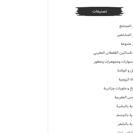
تصنيفات
 المجتمع
ر المشاهير
 متنوعة
ء فساتين القفطان المغربي
وارات ومجوهرات وعطور
 و الولادة
ة الزوجية
خ و حلويات جزائرية
وس المغربية
ية بالبشرة
اية بالجسم
ية بالشعر
ة المسلمة