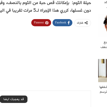
حيلة الثوم
:
بإمكانك قص حبة من الثوم بالنصف، وفرك
كد
دون غسلها، كرري هذا الإجراء لـ5 مرات تقريبا في اليوم للحد من الإحمرار والإلتهاب
Pinterest
Facebook
شارك
نع
 شغف
غفها
وترسم
قد يعجبك ايضا