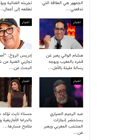
الجمهور هي الطاقة التي
تجربته الغنائية ويؤ
تدفعني…
تطلعه إلى أعمال…
اخبار
اخبار
هشام الوالي يعبر عن
إدريس الروخ: “أص
فخره بالمغرب ويوجه
تجاربي الفنية من
رسالة مليئة بالأمل…
البحث عن…
اخبار
اخبار
عبد الرحيم المنياري
حسناء نايت تؤكد ش
يستحضر إنجازات
بالدراما الأمازيغية 
المنتخب المغربي ويعبر
ملامح مسارها…
عن…