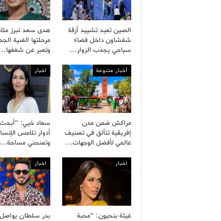
الصين تعيد تشييد أزقة
هدى سعد تبرز ملا
شفشاون داخل فضاء
مرحلتها الفنية الجد
سياحي يجذب الزوار…
وتعبر عن شغفها…
أخبار متنوعة
اخبار
مراكش ضمن مدن
سعاد خيي: “أبحث
إفريقية تتألق في تصنيف
أدوار تلامس الإنسا
عالمي لأفضل الوجهات…
وتمنحني مساحة…
اخبار
اخبار
غيثة بنحيون: “محبة
بدر سلطان يواصل ب