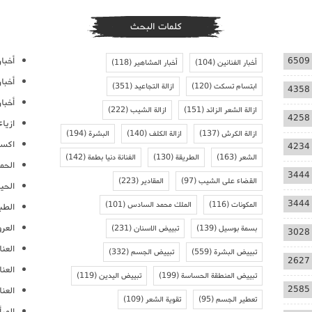
كلمات البحث
أخبار
6509
أخبار الفنانين
(104)
أخبار المشاهير
(118)
أخبا
ابتسام تسكت
(120)
ازالة التجاعيد
(351)
4358
أخبار
ازالة الشعر الزائد
(151)
ازالة الشيب
(222)
4258
ازيا
ازالة الكرش
(137)
ازالة الكلف
(140)
البشرة
(194)
اكسس
4234
الشعر
(163)
الطريقة
(130)
الفنانة دنيا بطمة
(142)
الحمل
3444
القضاء على الشيب
(97)
المقادير
(223)
الحيا
3444
المكونات
(116)
الملك محمد السادس
(101)
الطب
العر
بسمة بوسيل
(139)
تبييض الاسنان
(231)
3028
العنا
تبييض البشرة
(559)
تبييض الجسم
(332)
2627
العن
تبييض المنطقة الحساسة
(199)
تبييض اليدين
(119)
2585
العنا
تعطير الجسم
(95)
تقوية الشعر
(109)
المرأ