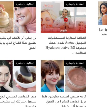
العناية بالبشرة
العناية بالبشرة
ول مرة
جته
العلامة التجارية لمستحضرات
لن يبقى أثر للكلف في بشرت
التجميل Avène تقدم أحدث
تطبيق هذا القناع الذي يزيل
مجموعة Hyaluron active B3
العمق
لمكافحة…
العناية بالبشرة
العناية بالبشرة
كريم طبيعي اصنعيه بمكونين فقط
مدمر التجاعيد الطبيعي الذي
يزيل تجاعيد البشرة من العمق
سيحول بشرتك إلى عشرينية
ويجعلها أكثر شبابا
مشدودة