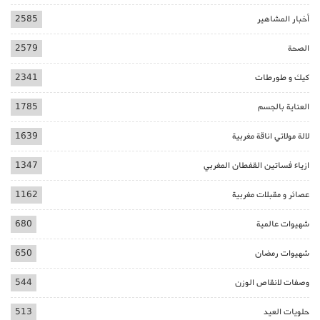
أخبار المشاهير
2585
الصحة
2579
كيك و طورطات
2341
العناية بالجسم
1785
لالة مولاتي اناقة مغربية
1639
ازياء فساتين القفطان المغربي
1347
عصائر و مقبلات مغربية
1162
شهيوات عالمية
680
شهيوات رمضان
650
وصفات لانقاص الوزن
544
حلويات العيد
513