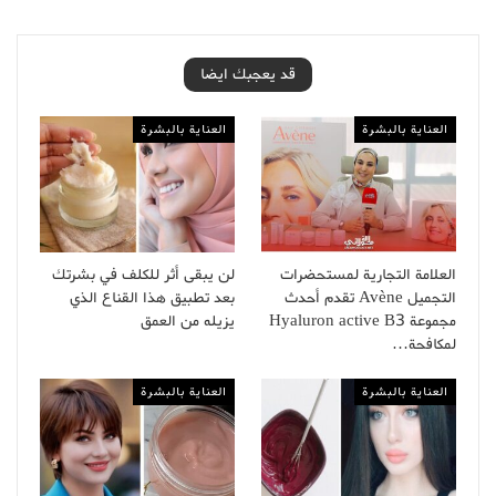
قد يعجبك ايضا
العناية بالبشرة
العناية بالبشرة
العلامة التجارية لمستحضرات
لن يبقى أثر للكلف في بشرتك
التجميل Avène تقدم أحدث
بعد تطبيق هذا القناع الذي
مجموعة Hyaluron active B3
يزيله من العمق
لمكافحة…
العناية بالبشرة
العناية بالبشرة