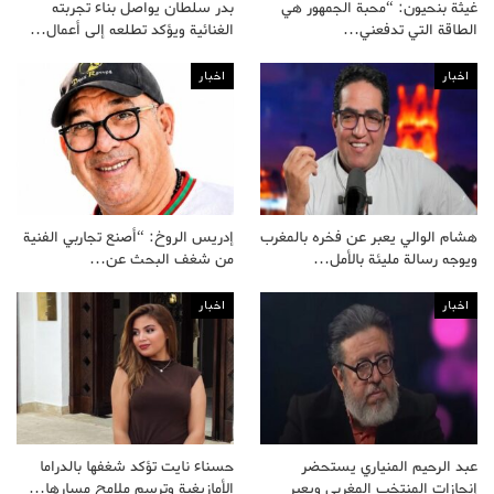
غيثة بنحيون: “محبة الجمهور هي
بدر سلطان يواصل بناء تجربته
الطاقة التي تدفعني…
الغنائية ويؤكد تطلعه إلى أعمال…
اخبار
اخبار
هشام الوالي يعبر عن فخره بالمغرب
إدريس الروخ: “أصنع تجاربي الفنية
ويوجه رسالة مليئة بالأمل…
من شغف البحث عن…
اخبار
اخبار
عبد الرحيم المنياري يستحضر
حسناء نايت تؤكد شغفها بالدراما
إنجازات المنتخب المغربي ويعبر
الأمازيغية وترسم ملامح مسارها…