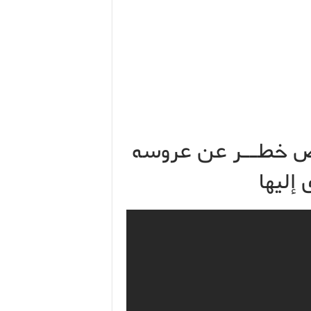
ض خطــر عن عروسه
 إليها