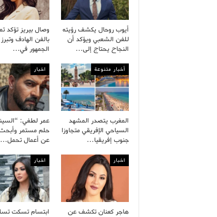
أيوب روحال يكشف رؤيته
وصال بيريز تؤكد تم
للفن الشعبي ويؤكد أن
بالفن الهادف وتبرز 
النجاح يحتاج إلى…
الجمهور في…
أخبار متنوعة
اخبار
المغرب يتصدر المشهد
عمر لطفي: “السينم
السياحي الإفريقي متجاوزا
حلم مستمر وأبحث د
جنوب إفريقيا…
عن أعمال تحمل…
اخبار
اخبار
هاجر كعنان تكشف عن
ابتسام تسكت تسل