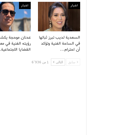
اخبار
اخبار
السعدية لديب تبرز ثباتها
عدنان موحجة يكش
في الساحة الفنية وتؤكد
رؤيته الفنية في معا
أن احترام…
القضايا الاجتماعية
سابق
التالى
1 من 6٬936