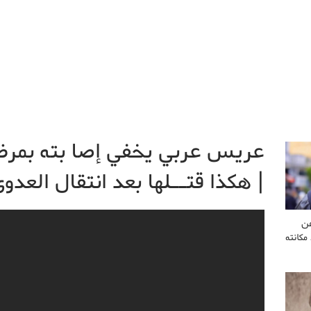
عريس عربي يخفي إصا بته بمر
| هكذا قتــلها بعد انتقال العدوى
عن
مكانته