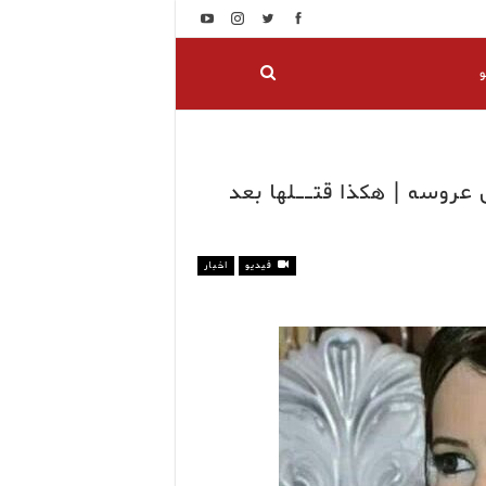
و
روسه | هكذا قتــلها بعد
فيديو
اخبار