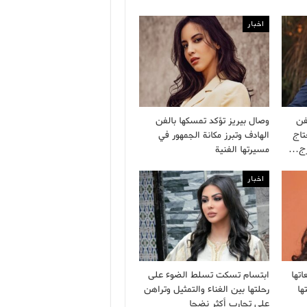
اخبار
فن
وصال بيريز تؤكد تمسكها بالفن
تاج
الهادف وتبرز مكانة الجمهور في
ارج…
مسيرتها الفنية
اخبار
تها
ابتسام تسكت تسلط الضوء على
ها
رحلتها بين الغناء والتمثيل وتراهن
على تجارب أكثر نضجا