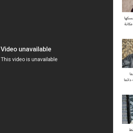
سكها
مكانة
ا
ائما
ط