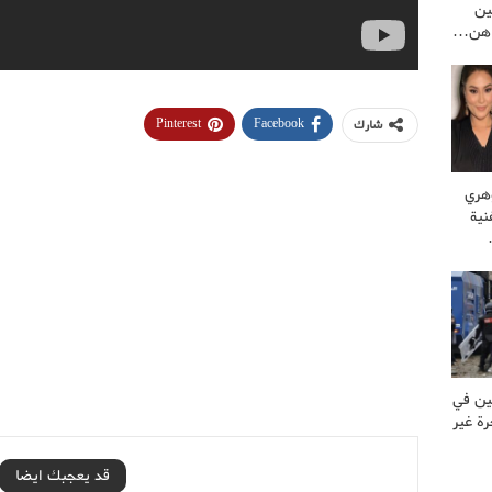
ين
راهن…
Pinterest
Facebook
شارك
وهري
نية
ين في
ة غير
قد يعجبك ايضا