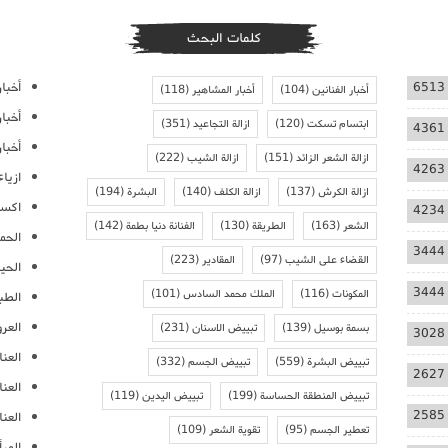
كلمات البحث
أخبار
6513
أخبار الفنانين
(104)
أخبار المشاهير
(118)
أخبا
ابتسام تسكت
(120)
ازالة التجاعيد
(351)
4361
أخبار
ازالة الشعر الزائد
(151)
ازالة الشيب
(222)
4263
ازيا
ازالة الكرش
(137)
ازالة الكلف
(140)
البشرة
(194)
اكسس
4234
الشعر
(163)
الطريقة
(130)
الفنانة دنيا بطمة
(142)
الحمل
3444
القضاء على الشيب
(97)
المقادير
(223)
الحيا
3444
المكونات
(116)
الملك محمد السادس
(101)
الطب
العر
بسمة بوسيل
(139)
تبييض الاسنان
(231)
3028
العنا
تبييض البشرة
(559)
تبييض الجسم
(332)
2627
العن
تبييض المنطقة الحساسة
(199)
تبييض اليدين
(119)
2585
العنا
تعطير الجسم
(95)
تقوية الشعر
(109)
المرأ