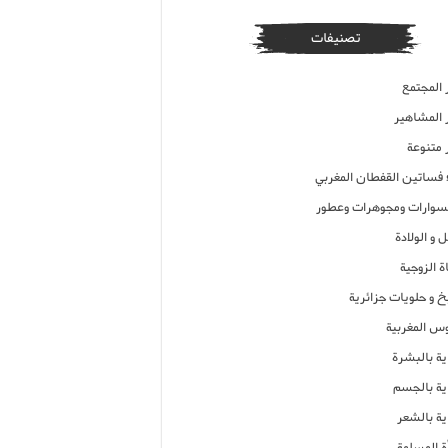
تصنيفات
 المجتمع
ر المشاهير
 متنوعة
ء فساتين القفطان المغربي
وارات ومجوهرات وعطور
 و الولادة
ة الزوجية
خ و حلويات جزائرية
وس المغربية
ية بالبشرة
اية بالجسم
ية بالشعر
ة المسلمة