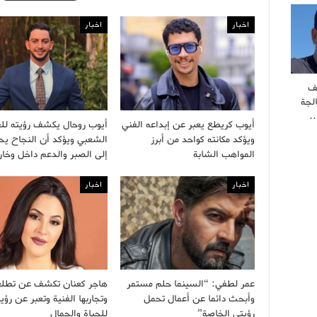
اخبار
اخبار
ف
لجة
…
أيوب كريطع يعبر عن إبداعه الفني
أيوب روحال يكشف رؤيته لل
ويؤكد مكانته كواحد من أبرز
الشعبي ويؤكد أن النجاح يح
المواهب الشابة
إلى الصبر والدعم داخل وخ
اخبار
اخبار
عمر لطفي: “السينما حلم مستمر
هاجر كعنان تكشف عن تطلعا
وأبحث دائما عن أعمال تحمل
وتجاربها الفنية وتعبر عن رؤيت
رؤيتي الخاصة”
للحياة والجمال