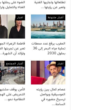
تطلعاتها وتجاربها الفنية
الضوء على رحلتها ب
وتعبر عن رؤيتها…
الغناء والتمثيل وت
أخبار متنوعة
اخبار
المغرب يرفع عدد محطات
فاطمة الزهراء الج
تحلية مياه البحر إلى 36
تعبر عن تجربتها الف
بحلول 2030
وتؤكد أن الشهرة…
اخبار
أخبار المجتمع
عصام كمال يبرز رؤيته
الأمن يوقف مشتبه
الموسيقية ويواصل
التحريض على الهجر
ترسيخ حضوره في
النظامية نحو…
الساحة…