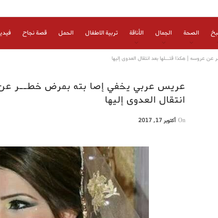
بخ
الصحة
الجمال
الأناقة
تربية الاطفال
الحمل
قصة نجاح
فيدي
 عروسه | هكذا قتــلها بعد انتقال العدوى إليها
عريس عربي يخفي إصا بته بمرض خطــر عن ع
انتقال العدوى إليها
On
أكتوبر 17, 2017