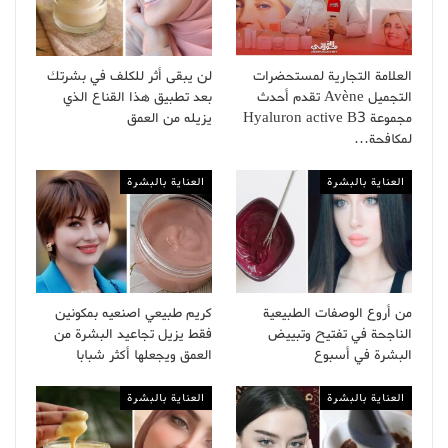
العلامة التجارية لمستحضرات
لن يبقى أثر للكلف في بشرتك
التجميل Avène تقدم أحدث
بعد تطبيق هذا القناع الذي
مجموعة Hyaluron active B3
يزيله من العمق
لمكافحة…
العناية بالبشرة
العناية بالبشرة
من أروع الوصفات الطبيعية
كريم طبيعي اصنعيه بمكونين
الناجحة في تفتيح وتبييض
فقط يزيل تجاعيد البشرة من
البشرة في أسبوع
العمق ويجعلها أكثر شبابا
العناية بالبشرة
العناية بالبشرة