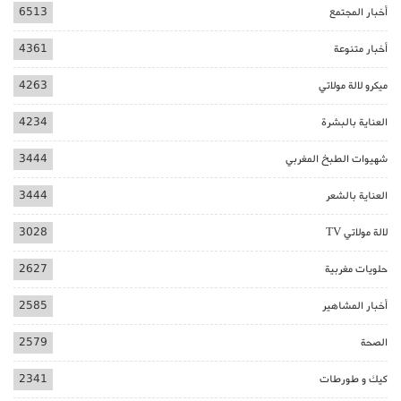
أخبار المجتمع
6513
أخبار متنوعة
4361
ميكرو لالة مولاتي
4263
العناية بالبشرة
4234
شهيوات الطبخ المغربي
3444
العناية بالشعر
3444
لالة مولاتي TV
3028
حلويات مغربية
2627
أخبار المشاهير
2585
الصحة
2579
كيك و طورطات
2341