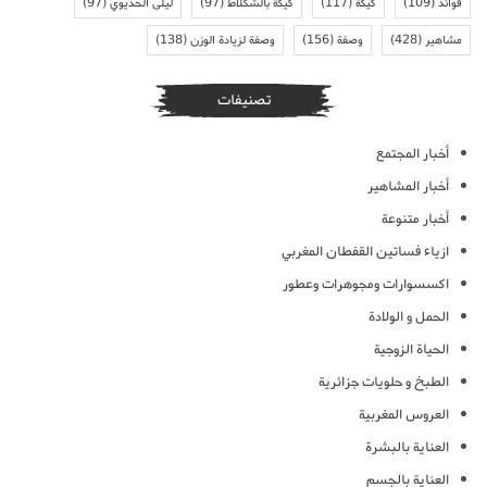
فوائد
(109)
كيكة
(117)
كيكة بالشكلاط
(97)
ليلى الحديوي
(97)
مشاهير
(428)
وصفة
(156)
وصفة لزيادة الوزن
(138)
تصنيفات
أخبار المجتمع
أخبار المشاهير
أخبار متنوعة
ازياء فساتين القفطان المغربي
اكسسوارات ومجوهرات وعطور
الحمل و الولادة
الحياة الزوجية
الطبخ و حلويات جزائرية
العروس المغربية
العناية بالبشرة
العناية بالجسم