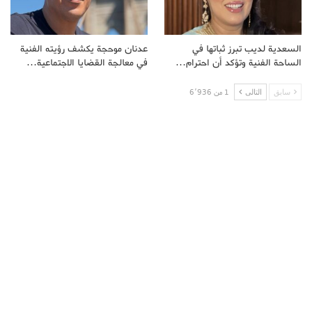
السعدية لديب تبرز ثباتها في
عدنان موحجة يكشف رؤيته الفنية
الساحة الفنية وتؤكد أن احترام…
في معالجة القضايا الاجتماعية…
سابق
التالى
1 من 6٬936