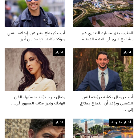
المغرب يعزز مساره التنموي عبر
أيوب كريطع يعبر عن إبداعه الفني
مشاريع كبرى في البنية التحتية…
ويؤكد مكانته كواحد من أبرز…
اخبار
اخبار
أيوب روحال يكشف رؤيته للفن
وصال بيريز تؤكد تمسكها بالفن
الشعبي ويؤكد أن النجاح يحتاج
الهادف وتبرز مكانة الجمهور في…
إلى…
أخبار متنوعة
اخبار