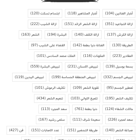
أخبار الفنانين
(104)
أخبار المشاهير
(118)
ابتسام تسكت
(120)
ازالة التجاعيد
(351)
ازالة الشعر الزائد
(151)
ازالة الشيب
(222)
ازالة الكرش
(137)
ازالة الكلف
(140)
البشرة
(194)
الشعر
(163)
الطريقة
(130)
الفنانة دنيا بطمة
(142)
القضاء على الشيب
(97)
المقادير
(223)
المكونات
(116)
الملك محمد السادس
(101)
بسمة بوسيل
(139)
تبييض الاسنان
(231)
تبييض البشرة
(559)
تبييض الجسم
(332)
تبييض المنطقة الحساسة
(199)
تبييض اليدين
(119)
تعطير الجسم
(95)
تقوية الشعر
(109)
تكثيف الرموش
(101)
تكثيف الشعر
(195)
تلميع الاواني
(103)
تنعيم الشعر
(434)
حالات الشفاء
(124)
دنيا بطمة
(761)
سعد المجرد
(113)
سعد لمجرد
(226)
سعيدة شرف
(111)
سلمى رشيد
(167)
صباغة الشعر
(140)
طريقة التحضير
(151)
عدد الاصابات
(151)
فن
(427)