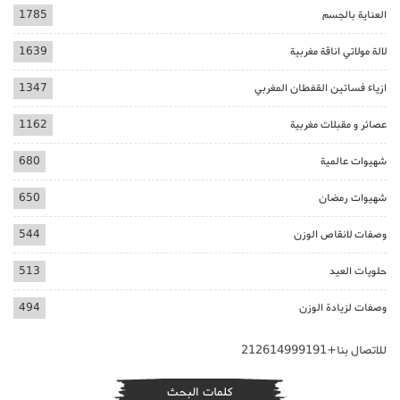
العناية بالجسم
1785
لالة مولاتي اناقة مغربية
1639
ازياء فساتين القفطان المغربي
1347
عصائر و مقبلات مغربية
1162
شهيوات عالمية
680
شهيوات رمضان
650
وصفات لانقاص الوزن
544
حلويات العيد
513
وصفات لزيادة الوزن
494
للاتصال بنا+212614999191
كلمات البحث