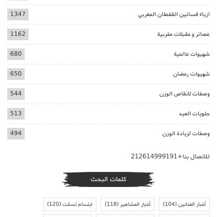
ازياء فساتين القفطان المغربي
1347
عصائر و مقبلات مغربية
1162
شهيوات عالمية
680
شهيوات رمضان
650
وصفات لانقاص الوزن
544
حلويات العيد
513
وصفات لزيادة الوزن
494
للاتصال بنا+212614999191
كلمات البحث
أخبار الفنانين
(104)
أخبار المشاهير
(118)
ابتسام تسكت
(120)