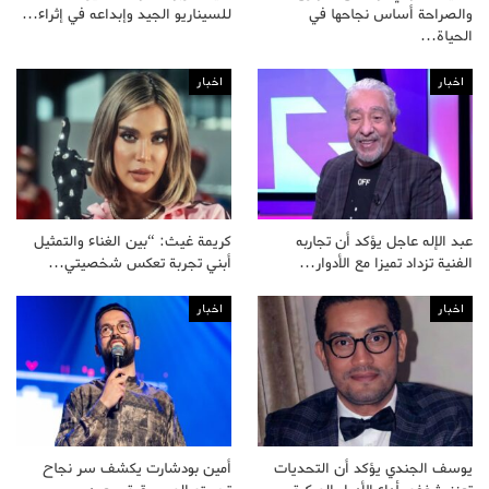
والصراحة أساس نجاحها في
للسيناريو الجيد وإبداعه في إثراء…
الحياة…
اخبار
اخبار
عبد الإله عاجل يؤكد أن تجاربه
كريمة غيث: “بين الغناء والتمثيل
الفنية تزداد تميزا مع الأدوار…
أبني تجربة تعكس شخصيتي…
اخبار
اخبار
يوسف الجندي يؤكد أن التحديات
أمين بودشارت يكشف سر نجاح