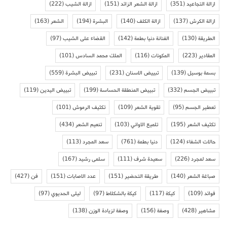
ازالة التجاعيد
(351)
ازالة الشعر الزائد
(151)
ازالة الشيب
(222)
ازالة الكرش
(137)
ازالة الكلف
(140)
البشرة
(194)
الشعر
(163)
الطريقة
(130)
الفنانة دنيا بطمة
(142)
القضاء على الشيب
(97)
المقادير
(223)
المكونات
(116)
الملك محمد السادس
(101)
بسمة بوسيل
(139)
تبييض الاسنان
(231)
تبييض البشرة
(559)
تبييض الجسم
(332)
تبييض المنطقة الحساسة
(199)
تبييض اليدين
(119)
تعطير الجسم
(95)
تقوية الشعر
(109)
تكثيف الرموش
(101)
تكثيف الشعر
(195)
تلميع الاواني
(103)
تنعيم الشعر
(434)
حالات الشفاء
(124)
دنيا بطمة
(761)
سعد المجرد
(113)
سعد لمجرد
(226)
سعيدة شرف
(111)
سلمى رشيد
(167)
صباغة الشعر
(140)
طريقة التحضير
(151)
عدد الاصابات
(151)
فن
(427)
فوائد
(109)
كيكة
(117)
كيكة بالشكلاط
(97)
ليلى الحديوي
(97)
مشاهير
(428)
وصفة
(156)
وصفة لزيادة الوزن
(138)