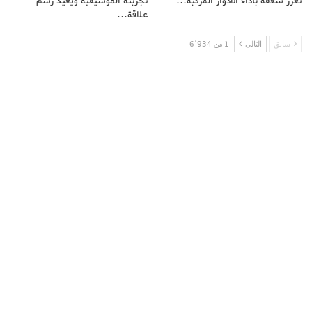
تعزز شغفه بأداء الأدوار المركبة…
تجربته الموسيقية ويعيد رسم
علاقة…
سابق
التالى
1 من 6٬934