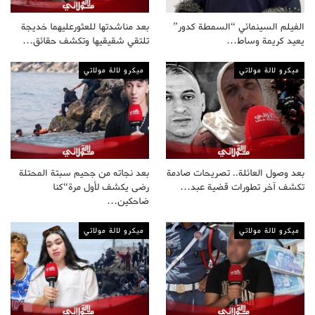
الفيلم السينمائي “السمطة كدور”
بعد مناشدتها للعثورعليهما خديجة
يعيد كريمة وساط…
تلتقي شقيقيها وتكشف حقائق…
ميكرو لالة مولاتي
ميكرو لالة مولاتي
بعد وصول العائلة.. تصريحات صادمة
بعد نجاته من جحيم سبتة المحتلة
تكشف آخر تطورات قضية عبد…
رضى يكشف لأول مرة“كنا
ضاحكين…
ميكرو لالة مولاتي
ميكرو لالة مولاتي