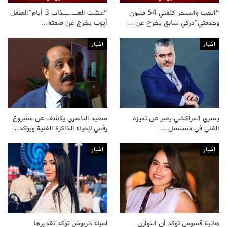
“الحب والسحر كلفني 54 مليون
“عشت العــ..ــذاب 3 أيام”الطفل
وخدمتي”دركي سابق يخرج عن…
أيوب يخرج عن صمته…
اخبار
اخبار
يسري المراكشي يعبر عن تميزه
سعيد الناصري يكشف عن مشروع
الفني في مسلسل…
رقمي لإحياء الذاكرة الفنية ويؤكد…
اخبار
اخبار
هانية قسومي تؤكد أن التوازن
لمياء خربوش تؤكد تقديرها