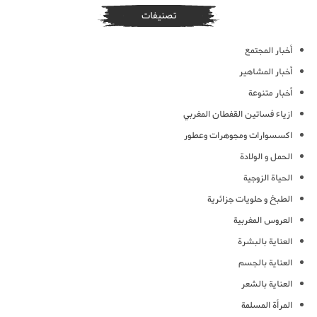
تصنيفات
أخبار المجتمع
أخبار المشاهير
أخبار متنوعة
ازياء فساتين القفطان المغربي
اكسسوارات ومجوهرات وعطور
الحمل و الولادة
الحياة الزوجية
الطبخ و حلويات جزائرية
العروس المغربية
العناية بالبشرة
العناية بالجسم
العناية بالشعر
المرأة المسلمة