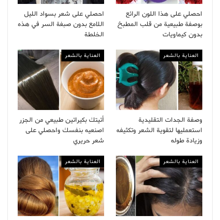
احصلي على هذا اللون الرائع
احصلي على شعر بسواد الليل
بوصفة طبيعية من قلب المطبخ
اللامع بدون صبغة السر في هذه
بدون كيماويات
الخلطة
العناية بالشعر
العناية بالشعر
وصفة الجدات التقليدية
أتيتك بكيراتين طبيعي من الجزر
استعمليها لتقوية الشعر وتكثيفه
اصنعيه بنفسك واحصلي على
وزيادة طوله
شعر حريري
العناية بالشعر
العناية بالشعر