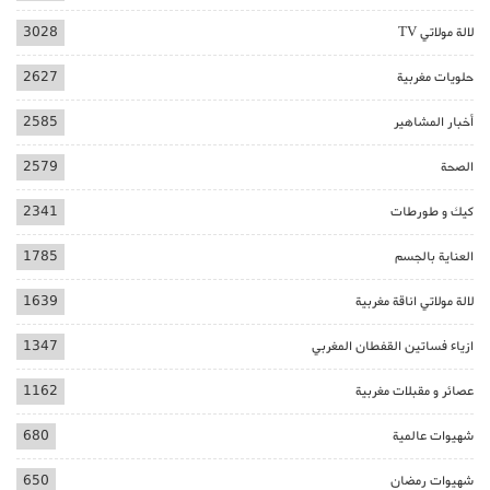
لالة مولاتي TV
3028
حلويات مغربية
2627
أخبار المشاهير
2585
الصحة
2579
كيك و طورطات
2341
العناية بالجسم
1785
لالة مولاتي اناقة مغربية
1639
ازياء فساتين القفطان المغربي
1347
عصائر و مقبلات مغربية
1162
شهيوات عالمية
680
شهيوات رمضان
650