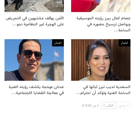
عصام كمال يبرز رؤيته الموسيقية
الأمن يوقف مشتبهين في التحريض
ويواصل ترسيخ حضوره في
على الهجرة غير النظامية نحو…
الساحة…
اخبار
اخبار
السعدية لديب تبرز ثباتها في
عدنان موحجة يكشف رؤيته الفنية
الساحة الفنية وتؤكد أن احترام…
في معالجة القضايا الاجتماعية…
سابق
التالى
1 من 6٬936