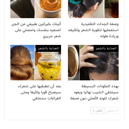
وصفة الجدات التقليدية
أتيتك بكيراتين طبيعي من الجزر
استعمليها لتقوية الشعر وتكثيفه
اصنعيه بنفسك واحصلي على
وزيادة طوله
شعر حريري
العناية بالشعر
العناية بالشعر
بهذه المكونات البسيطة
بعد أن تطبقيها على شعرك
سيختفي الشيب نهائيا ويعود
سيصبح قويا وكثيفا وحتى
شعرك للونه الأصلي دون صبغة
الفراغات ستختفي
سابق
التالى