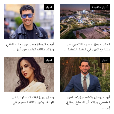
أخبار متنوعة
اخبار
المغرب يعزز مساره التنموي عبر
أيوب كريطع يعبر عن إبداعه الفني
مشاريع كبرى في البنية التحتية…
ويؤكد مكانته كواحد من أبرز…
اخبار
اخبار
أيوب روحال يكشف رؤيته للفن
وصال بيريز تؤكد تمسكها بالفن
الشعبي ويؤكد أن النجاح يحتاج
الهادف وتبرز مكانة الجمهور في…
إلى…