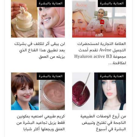
العناية بالبشرة
العناية بالبشرة
العلامة التجارية لمستحضرات
لن يبقى أثر للكلف في بشرتك
التجميل Avène تقدم أحدث
بعد تطبيق هذا القناع الذي
مجموعة Hyaluron active B3
يزيله من العمق
لمكافحة…
العناية بالبشرة
العناية بالبشرة
من أروع الوصفات الطبيعية
كريم طبيعي اصنعيه بمكونين
الناجحة في تفتيح وتبييض
فقط يزيل تجاعيد البشرة من
البشرة في أسبوع
العمق ويجعلها أكثر شبابا