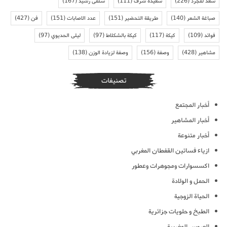
سعد لمجرد
(226)
سعيدة شرف
(111)
سلمى رشيد
(167)
صباغة الشعر
(140)
طريقة التحضير
(151)
عدد الاصابات
(151)
فن
(427)
فوائد
(109)
كيكة
(117)
كيكة بالشكلاط
(97)
ليلى الحديوي
(97)
مشاهير
(428)
وصفة
(156)
وصفة لزيادة الوزن
(138)
تصنيفات
أخبار المجتمع
أخبار المشاهير
أخبار متنوعة
ازياء فساتين القفطان المغربي
اكسسوارات ومجوهرات وعطور
الحمل و الولادة
الحياة الزوجية
الطبخ و حلويات جزائرية
العروس المغربية