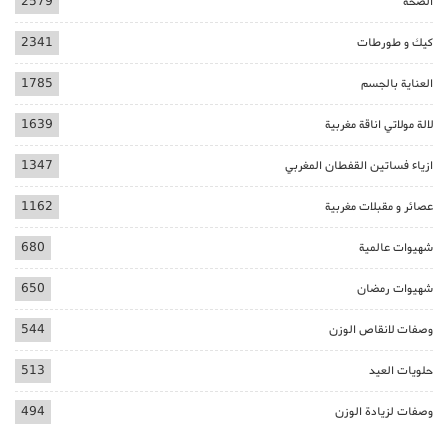
الصحة
2579
كيك و طورطات
2341
العناية بالجسم
1785
لالة مولاتي اناقة مغربية
1639
ازياء فساتين القفطان المغربي
1347
عصائر و مقبلات مغربية
1162
شهيوات عالمية
680
شهيوات رمضان
650
وصفات لانقاص الوزن
544
حلويات العيد
513
وصفات لزيادة الوزن
494