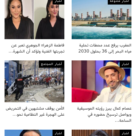
أخبار متنوعة
اخبار
المغرب يرفع عدد محطات تحلية
فاطمة الزهراء الجوهري تعبر عن
مياه البحر إلى 36 بحلول 2030
تجربتها الفنية وتؤكد أن الشهرة…
اخبار
أخبار المجتمع
عصام كمال يبرز رؤيته الموسيقية
الأمن يوقف مشتبهين في التحريض
ويواصل ترسيخ حضوره في
على الهجرة غير النظامية نحو…
الساحة…
اخبار
اخبار