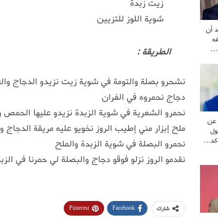
زيت زبدة
شوية اللوز للتزيين
 أن
ه
ة…
الطريقة :
نشحرو بصلة والتومة في شوية زيت نزيدو الدجاج وا
دجاج نحمروه في الفران
عن
ملح إبزار مني إطيب الروز نخويو عليه مريقة الدجاج و
ول
يؤكد…
نحمرو البصلة في شوية الزبدة والملح
نقدمو الروز نزلو فوقو دجاج والبصلة لي حمرنا في الزبد
Pinterest
Facebook
شارك