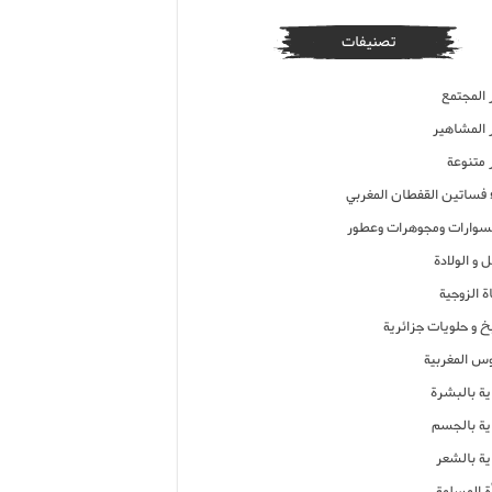
تصنيفات
 المجتمع
ر المشاهير
 متنوعة
ء فساتين القفطان المغربي
وارات ومجوهرات وعطور
 و الولادة
ة الزوجية
خ و حلويات جزائرية
وس المغربية
ية بالبشرة
اية بالجسم
ية بالشعر
ة المسلمة