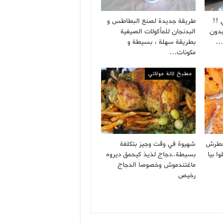
 !!
طريقة جديدة لصنع البطاطس و
بدون
البدنجان للمأكولات الصيفية
ة…
بطريقة سهلة ، بسيطة و
مكونات…
مطبخ لالة مولاتي
خطرش
شهيوة في وقت وجيز بتكلفة
ا بيا
بسيطة..دجاج لذيذ كيحمق ديروه
ماغتندموش وخصوصا الدجاج
رخيص