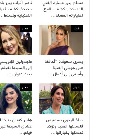
مسلم يبرز مساره الفني
ناصر أقباب يبرز بأدو
المتجدد ويكشف ملامح
جديدة تكشف قدرات
اختياراته المقبلة…
التمثيلية وتسلط…
اخبار
اخبار
يسرى سعوف: “أحافظ
ماجدولين الإدريسي
على هويتي الفنية
إلى السينما بفيلم 
وأسعى إلى أعمال…
تحت عنوان…
اخبار
اخبار
نجاة الرجوي تستعرض
هاجر كعنان تعود لل
فلسفتها الفنية وتؤكد
عشاق السينما عبر
تمسكها بخياراتها…
فيلم…