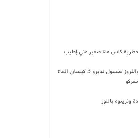
لعطرية كاس ماء صغير مني إطيب
نحمرو الشعرية في شوية الزبدة نزيدو عليها الحمص واللروز مغسول نديرو 3 كيسان الماء
نحركو
ة ونزينوه باللوز