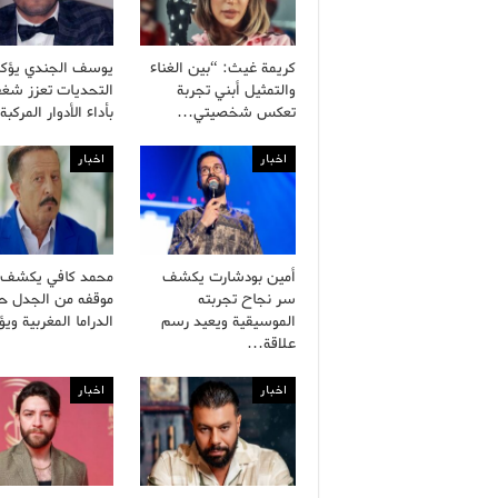
كريمة غيث: “بين الغناء
يوسف الجندي يؤكد
والتمثيل أبني تجربة
التحديات تعزز شغف
تعكس شخصيتي…
بأداء الأدوار المركب
اخبار
اخبار
أمين بودشارت يكشف
محمد كافي يكشف 
سر نجاح تجربته
موقفه من الجدل ح
الموسيقية ويعيد رسم
الدراما المغربية و
علاقة…
اخبار
اخبار