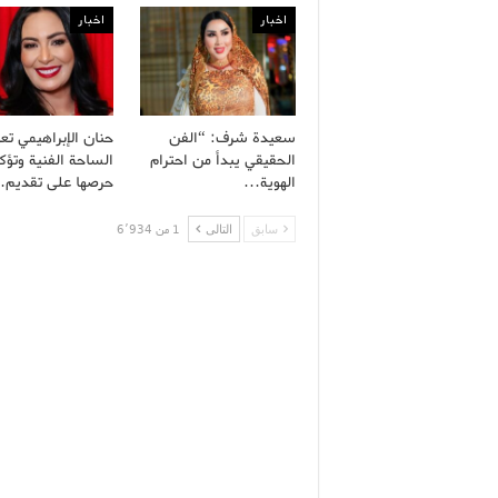
اخبار
اخبار
سعيدة شرف: “الفن
حنان الإبراهيمي تعو
الحقيقي يبدأ من احترام
الساحة الفنية وتؤك
الهوية…
حرصها على تقديم
سابق
التالى
1 من 6٬934