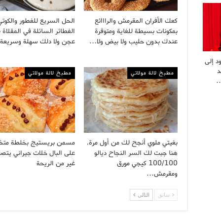
كعك الأفران المقرمش والرااائع
الحل السريع للفطور والكوتي
بمكونات بسيطة للغاية ومتوفرة
الفطائر السائلة في المقلاة 
عندك بدون حليب ولا بيض ولا…
عجن ولا دلك سهلة وسريع
د إلى
د
مطبخ لالة مولاتي
مطبخ لالة مولاتي
…
بغيتي ملوي أنجح لك من أول مرة.
مسمن بريستيج بخلطة مت
هنا جبت لك السر النجاح ديالو
على البال خلات جيراني يتصلو
100/100 كيجي مورق
غير من الريحة
ومقرمش…
سابق
التالى