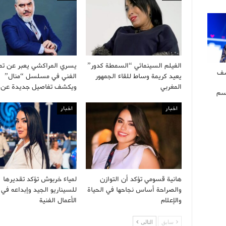
الفيلم السينمائي “السمطة كدور”
يسري المراكشي يعبر عن تمي
شف
يعيد كريمة وساط للقاء الجمهور
الفني في مسلسل “منال”
المغربي
ويكشف تفاصيل جديدة عن
سم
اخبار
اخبار
هانية قسومي تؤكد أن التوازن
لمياء خربوش تؤكد تقديرها
والصراحة أساس نجاحها في الحياة
للسيناريو الجيد وإبداعه في إ
والإعلام
الأعمال الفنية
سابق
التالى