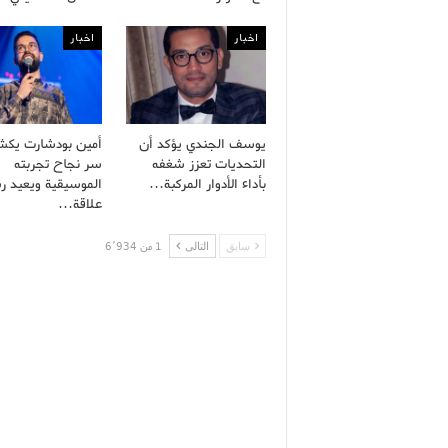
اخبار
اخبار
يوسف الجندي يؤكد أن
أمين بودشارت يك
التحديات تعزز شغفه
سر نجاح تجربته
بأداء الأدوار المركبة…
الموسيقية ويعيد ر
علاقة…
سابق
التالى
1 من 6٬934