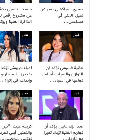
يسري المراكشي يعبر عن
سعيد الناصري يك
تميزه الفني في
عن مشروع رقمي لإح
مسلسل…
الذاكرة الفنية ويؤ
اخبار
اخبار
هانية قسومي تؤكد أن
لمياء خربوش تؤكد
التوازن والصراحة أساس
تقديرها للسيناريو 
نجاحها في الحياة…
وإبداعه في إثراء…
اخبار
اخبار
عبد الإله عاجل يؤكد أن
كريمة غيث: “بين ال
تجاربه الفنية تزداد تميزا
والتمثيل أبني تجربة
مع الأدوار…
تعكس شخصيتي…