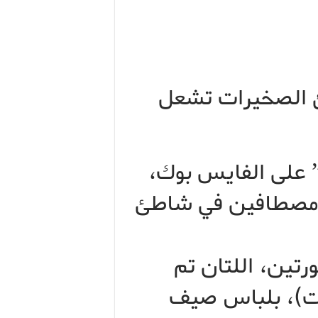
ئ الصخيرات تشعل
على الفايس بوك،
ع مصطافين في شاطئ
رتين، اللتان تم
أمس الأربعاء (2 غشت)، بلباس صيف