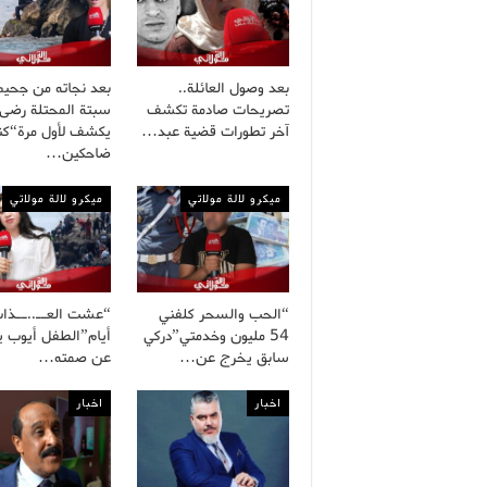
بعد وصول العائلة..
بعد نجاته من جحيم
تصريحات صادمة تكشف
سبتة المحتلة رضى
آخر تطورات قضية عبد…
يكشف لأول مرة“كنا
ضاحكين…
ميكرو لالة مولاتي
ميكرو لالة مولاتي
“الحب والسحر كلفني
54 مليون وخدمتي”دركي
أيام”الطفل أيوب 
سابق يخرج عن…
عن صمته…
اخبار
اخبار