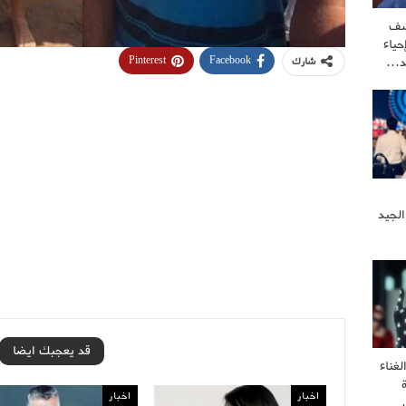
شف
ياء
كد…
Pinterest
Facebook
شارك
الجيد
قد يعجبك ايضا
غناء
اخبار
اخبار