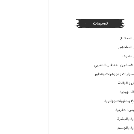
تصنيفات
 المجتمع
ر المشاهير
 متنوعة
ء فساتين القفطان المغربي
وارات ومجوهرات وعطور
 و الولادة
ة الزوجية
خ و حلويات جزائرية
وس المغربية
ية بالبشرة
اية بالجسم