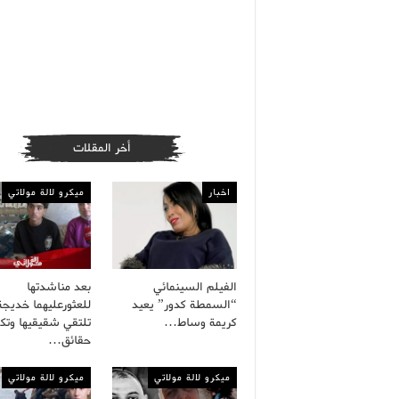
أخر المقلات
اخبار
ميكرو لالة مولاتي
الفيلم السينمائي
بعد مناشدتها
“السمطة كدور” يعيد
للعثورعليهما خديجة
كريمة وساط…
تلتقي شقيقيها وت
حقائق…
ميكرو لالة مولاتي
ميكرو لالة مولاتي