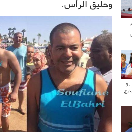
وحليق الرأس.
“عشت العــ..ــذاب 3
يخرج