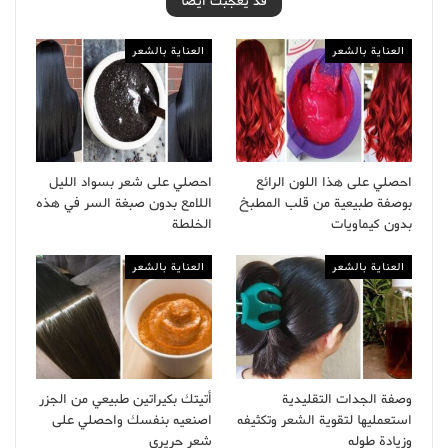
قد يعجبك ايضا
العناية بالشعر
العناية بالشعر
احصلي على هذا اللون الرائع
احصلي على شعر بسواد الليل
بوصفة طبيعية من قلب المطبخ
اللامع بدون صبغة السر في هذه
بدون كيماويات
الخلطة
العناية بالشعر
العناية بالشعر
وصفة الجدات التقليدية
أتيتك بكيراتين طبيعي من الجزر
استعمليها لتقوية الشعر وتكثيفه
اصنعيه بنفسك واحصلي على
وزيادة طوله
شعر حريري