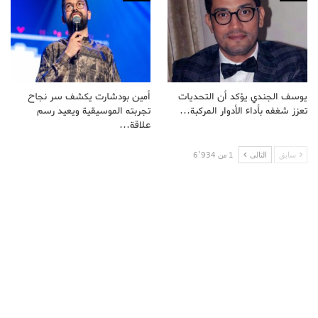
يوسف الجندي يؤكد أن التحديات
أمين بودشارت يكشف سر نجاح
تعزز شغفه بأداء الأدوار المركبة…
تجربته الموسيقية ويعيد رسم
علاقة…
سابق
التالى
1 من 6٬934