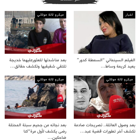
اخبار
ميكرو لالة مولاتي
الفيلم السينمائي “السمطة كدور”
بعد مناشدتها للعثورعليهما خديجة
يعيد كريمة وساط…
تلتقي شقيقيها وتكشف حقائق…
ميكرو لالة مولاتي
ميكرو لالة مولاتي
بعد وصول العائلة.. تصريحات صادمة
بعد نجاته من جحيم سبتة المحتلة
تكشف آخر تطورات قضية عبد…
رضى يكشف لأول مرة“كنا
ضاحكين…