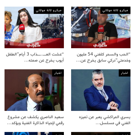
ميكرو لالة مولاتي
ميكرو لالة مولاتي
“الحب والسحر كلفني 54 مليون
“عشت العــ..ــذاب 3 أيام”الطفل
وخدمتي”دركي سابق يخرج عن…
أيوب يخرج عن صمته…
اخبار
اخبار
يسري المراكشي يعبر عن تميزه
سعيد الناصري يكشف عن مشروع
الفني في مسلسل…
رقمي لإحياء الذاكرة الفنية ويؤكد…