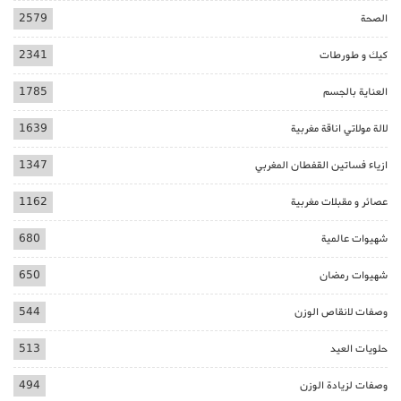
الصحة
2579
كيك و طورطات
2341
العناية بالجسم
1785
لالة مولاتي اناقة مغربية
1639
ازياء فساتين القفطان المغربي
1347
عصائر و مقبلات مغربية
1162
شهيوات عالمية
680
شهيوات رمضان
650
وصفات لانقاص الوزن
544
حلويات العيد
513
وصفات لزيادة الوزن
494