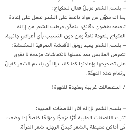
– بلسم الشعر مزيلٌ فعال للمكياج:
بما أنه مكوّن من مواد ناعمة على الشعر تعمل على إعادة
ترميمه بغضون دقائق، يتمكّن مرطب الشعر من إزالة
المكياج بنعومة تامةً ومن دون التسبب بأي أعراضٍ جانبية.
– بلسم الشعر يعيد رونق الأقمشة الصوفية المنكمشة:
تتعرض الملابس بعد غسلها لانكماشات مزعجة لا نقوى
على تصحيحها وإعادتها كما كانت إلا أن بلسم الشعر كفيلٌ
بإتمام هذه المهمّة.
7 استعمالات غريبة ومفيدة للقهوة!
– بلسم الشعر لإزالة آثار اللاصقات الطبية:
تترك اللاصقات الطبية أثرًا مزعجًا ومؤلمًا خاصةً إذا وضعت
في أماكن محيطة بالشعر كيديّ الرجل، شعر المرأة،