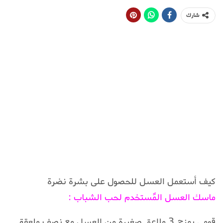
شارك
كيف أستعمل العسل للحصول على بشرة نضرة
ماسك العسل المًستخدم لحب الشباب :
قومي بمزج 3 ملاعق صغيرة من العسل مع نصف ملعقة