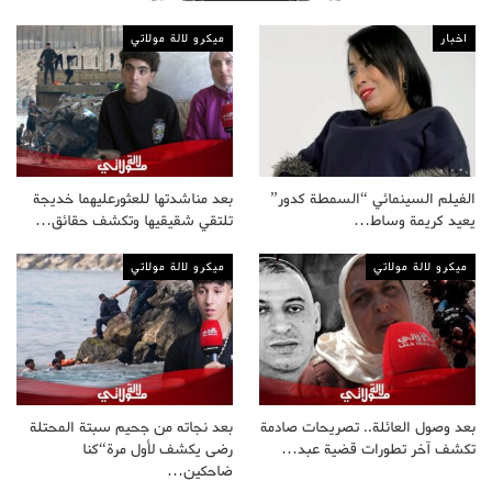
اخبار
ميكرو لالة مولاتي
الفيلم السينمائي “السمطة كدور”
بعد مناشدتها للعثورعليهما خديجة
يعيد كريمة وساط…
تلتقي شقيقيها وتكشف حقائق…
ميكرو لالة مولاتي
ميكرو لالة مولاتي
بعد وصول العائلة.. تصريحات صادمة
بعد نجاته من جحيم سبتة المحتلة
تكشف آخر تطورات قضية عبد…
رضى يكشف لأول مرة“كنا
ضاحكين…