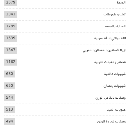
الصحة
2579
كيك و طورطات
2341
العناية بالجسم
1785
لالة مولاتي اناقة مغربية
1639
ازياء فساتين القفطان المغربي
1347
عصائر و مقبلات مغربية
1162
شهيوات عالمية
680
شهيوات رمضان
650
وصفات لانقاص الوزن
544
حلويات العيد
513
وصفات لزيادة الوزن
494