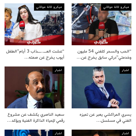
ميكرو لالة مولاتي
ميكرو لالة مولاتي
“الحب والسحر كلفني 54 مليون
“عشت العــ..ــذاب 3 أيام”الطفل
وخدمتي”دركي سابق يخرج عن…
أيوب يخرج عن صمته…
اخبار
اخبار
يسري المراكشي يعبر عن تميزه
سعيد الناصري يكشف عن مشروع
الفني في مسلسل…
رقمي لإحياء الذاكرة الفنية ويؤكد…
اخبار
اخبار