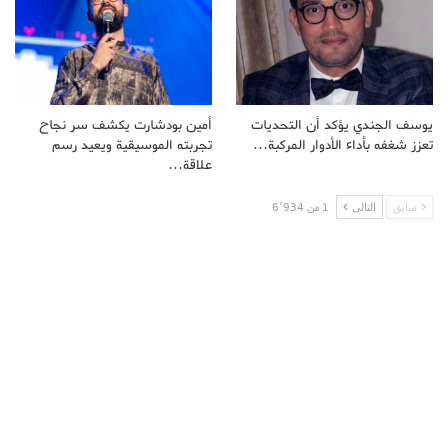
يوسف الجندي يؤكد أن التحديات
أمين بودشارت يكشف سر نجاح
تعزز شغفه بأداء الأدوار المركبة…
تجربته الموسيقية ويعيد رسم
علاقة…
سابق
التالى
1 من 6٬934