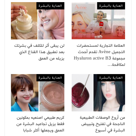
العناية بالبشرة
العناية بالبشرة
العلامة التجارية لمستحضرات
لن يبقى أثر للكلف في بشرتك
التجميل Avène تقدم أحدث
بعد تطبيق هذا القناع الذي
مجموعة Hyaluron active B3
يزيله من العمق
لمكافحة…
العناية بالبشرة
العناية بالبشرة
من أروع الوصفات الطبيعية
كريم طبيعي اصنعيه بمكونين
الناجحة في تفتيح وتبييض
فقط يزيل تجاعيد البشرة من
البشرة في أسبوع
العمق ويجعلها أكثر شبابا