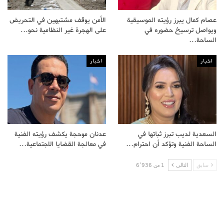
عصام كمال يبرز رؤيته الموسيقية
الأمن يوقف مشتبهين في التحريض
ويواصل ترسيخ حضوره في
على الهجرة غير النظامية نحو…
الساحة…
اخبار
اخبار
السعدية لديب تبرز ثباتها في
عدنان موحجة يكشف رؤيته الفنية
الساحة الفنية وتؤكد أن احترام…
في معالجة القضايا الاجتماعية…
سابق
التالى
1 من 6٬936