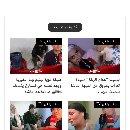
قد يعجبك ايضا
لالة مولاتي TV
لالة مولاتي TV
بسبب “حمام الزنقة” سيدة
صرخة قوية ليتيم ولد الخيرية
تصاب بحروق من الدرجة الثالثة
ووجد نفسه في الشارع يكشف
تتحدث عن…
حقائق صادمة عما عاشه
لالة مولاتي TV
لالة مولاتي TV