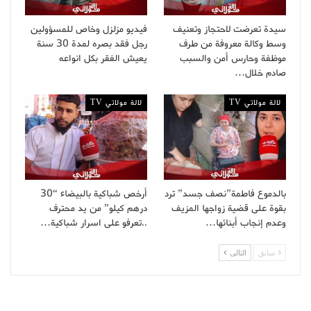
سيدة تعرضت لاحتجاز وتعنيف
فيديو مزلزل وخاص للمسؤولين
وسط وكالة معروفة من طرف
رجل فقد بصره لمدة 30 سنة
موظفة وحارس أمن والسبب
يعيش الفقر بكل انواعه
صادم خلال…
لالة مولاتي TV
لالة مولاتي TV
بالدموع فاطمة”نصف جسد” ترد
أرخص شباكية بالبيضاء “30
بقوة على قضية زواجها المزيف
درهم كيلو” من يد محترف
وعدم إنجاب أبنائها…
..تعرفو على اسرار شباكية…
سابق
التالى