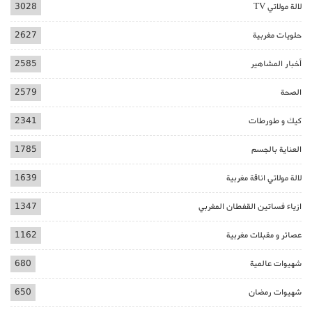
لالة مولاتي TV
3028
حلويات مغربية
2627
أخبار المشاهير
2585
الصحة
2579
كيك و طورطات
2341
العناية بالجسم
1785
لالة مولاتي اناقة مغربية
1639
ازياء فساتين القفطان المغربي
1347
عصائر و مقبلات مغربية
1162
شهيوات عالمية
680
شهيوات رمضان
650