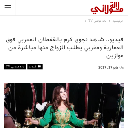
الرئيسية
لالة مولاتي TV
فيديو.. شاهد نجوى كرم بالقفطان المغربي فوق
العمارية ومغربي يطلب الزواج منها مباشرة من
موازين
فيديو
لالة مولاتي TV
On
مايو 17, 2017