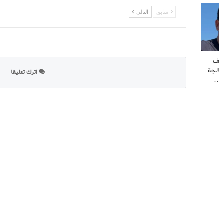
سابق
التالى
ف
لجة
اترك تعليقا
…