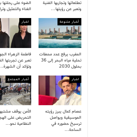
تطلعاتها وتجاربها الفنية
الضوء على رحلتها ب
وتعبر عن رؤيتها…
الغناء والتمثيل وت
أخبار متنوعة
اخبار
المغرب يرفع عدد محطات
فاطمة الزهراء الج
تحلية مياه البحر إلى 36
تعبر عن تجربتها الف
بحلول 2030
وتؤكد أن الشهرة…
اخبار
أخبار المجتمع
عصام كمال يبرز رؤيته
الأمن يوقف مشتبه
الموسيقية ويواصل
التحريض على الهجر
ترسيخ حضوره في
النظامية نحو…
الساحة…