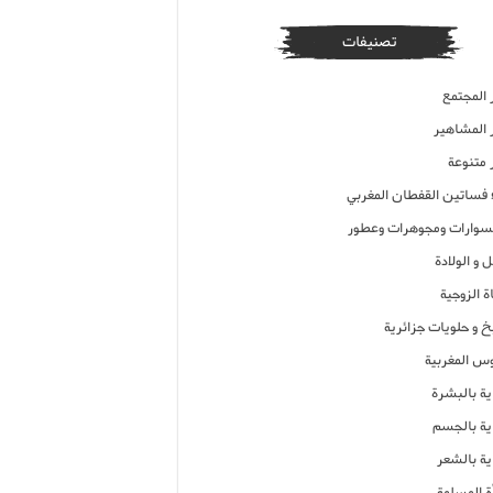
تصنيفات
 المجتمع
ر المشاهير
 متنوعة
ء فساتين القفطان المغربي
وارات ومجوهرات وعطور
 و الولادة
ة الزوجية
خ و حلويات جزائرية
وس المغربية
ية بالبشرة
اية بالجسم
ية بالشعر
ة المسلمة