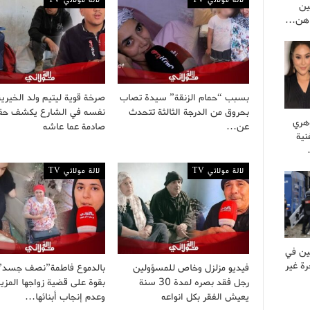
ين
راهن…
بسبب “حمام الزنقة” سيدة تصاب
صرخة قوية ليتيم ولد الخيري
بحروق من الدرجة الثالثة تتحدث
نفسه في الشارع يكشف حق
وهري
عن…
صادمة عما عاشه
نية
لالة مولاتي TV
لالة مولاتي TV
ين في
ة غير
فيديو مزلزل وخاص للمسؤولين
بالدموع فاطمة”نصف جسد” 
رجل فقد بصره لمدة 30 سنة
بقوة على قضية زواجها المز
يعيش الفقر بكل انواعه
وعدم إنجاب أبنائها…