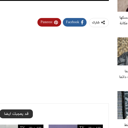
سكها
Pinterest
Facebook
شارك
مكانة
ا
ائما
قد يعجبك ايضا
ط
لالة مولاتي TV
لالة مولاتي TV