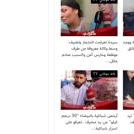
ة ووجد
سيدة تعرضت لاحتجاز وتعنيف
ائق
وسط وكالة معروفة من طرف
موظفة وحارس أمن والسبب صادم
خلال…
لالة مولاتي TV
ترد
أرخص شباكية بالبيضاء “30 درهم
يف
كيلو” من يد محترف ..تعرفو على
اسرار شباكية…