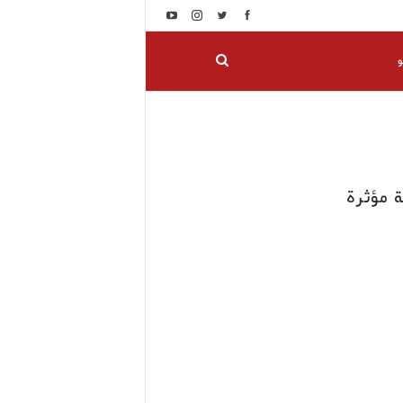
و
 مؤثرة