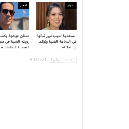
اخبار
اخبار
السعدية لديب تبرز ثباتها
عدنان موحجة يكش
في الساحة الفنية وتؤكد
رؤيته الفنية في معا
أن احترام…
القضايا الاجتماعية
سابق
التالى
1 من 6٬936