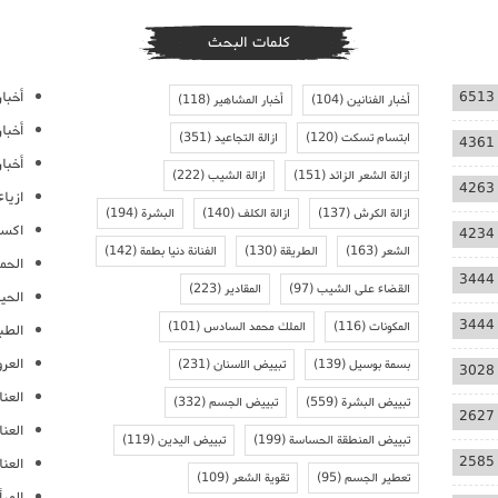
كلمات البحث
أخبار
6513
أخبار الفنانين
(104)
أخبار المشاهير
(118)
أخبا
ابتسام تسكت
(120)
ازالة التجاعيد
(351)
4361
أخبار
ازالة الشعر الزائد
(151)
ازالة الشيب
(222)
4263
ازيا
ازالة الكرش
(137)
ازالة الكلف
(140)
البشرة
(194)
اكسس
4234
الشعر
(163)
الطريقة
(130)
الفنانة دنيا بطمة
(142)
الحمل
3444
القضاء على الشيب
(97)
المقادير
(223)
الحيا
3444
المكونات
(116)
الملك محمد السادس
(101)
الطب
العر
بسمة بوسيل
(139)
تبييض الاسنان
(231)
3028
العنا
تبييض البشرة
(559)
تبييض الجسم
(332)
2627
العن
تبييض المنطقة الحساسة
(199)
تبييض اليدين
(119)
2585
العنا
تعطير الجسم
(95)
تقوية الشعر
(109)
المرأ