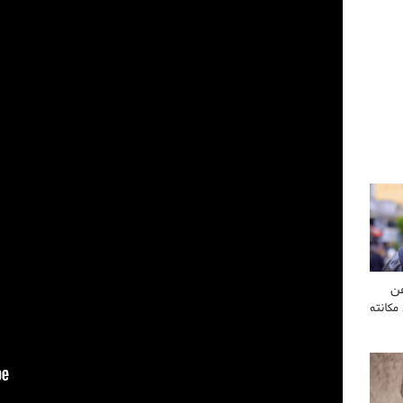
عن
مكانته