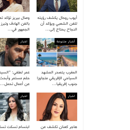
أيوب روحال يكشف رؤيته
وصال بيريز تؤكد تم
للفن الشعبي ويؤكد أن
بالفن الهادف وتبرز 
النجاح يحتاج إلى…
الجمهور في…
أخبار متنوعة
اخبار
المغرب يتصدر المشهد
عمر لطفي: “السينم
السياحي الإفريقي متجاوزا
حلم مستمر وأبحث د
جنوب إفريقيا…
عن أعمال تحمل…
اخبار
اخبار
هاجر كعنان تكشف عن
ابتسام تسكت تسل