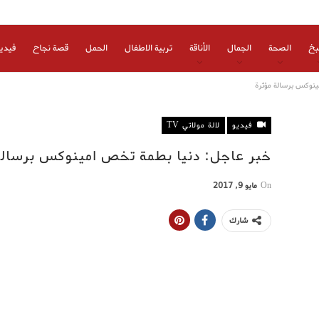
بخ
الصحة
الجمال
الأناقة
تربية الاطفال
الحمل
قصة نجاح
فيدي
ينوكس برسالة مؤثرة
فيديو
لالة مولاتي TV
خبر عاجل: دنيا بطمة تخص امينوكس برسالة
On
مايو 9, 2017
شارك