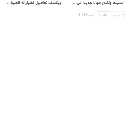
السينما وتفتح مجالا جديدا في…
ويكشف تفاصيل اختياراته الفنية…
سابق
التالى
1 من 6٬936