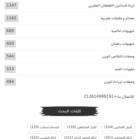
ازياء فساتين القفطان المغربي
1347
عصائر و مقبلات مغربية
1162
شهيوات عالمية
680
شهيوات رمضان
650
وصفات لانقاص الوزن
544
حلويات العيد
513
وصفات لزيادة الوزن
494
للاتصال بنا+212614999191
كلمات البحث
أخبار الفنانين
(104)
أخبار المشاهير
(118)
ابتسام تسكت
(120)
ازالة التجاعيد
(351)
ازالة الشعر الزائد
(151)
ازالة الشيب
(222)