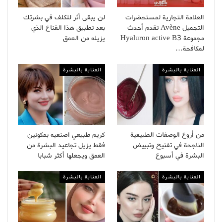
العلامة التجارية لمستحضرات
لن يبقى أثر للكلف في بشرتك
التجميل Avène تقدم أحدث
بعد تطبيق هذا القناع الذي
مجموعة Hyaluron active B3
يزيله من العمق
لمكافحة…
العناية بالبشرة
العناية بالبشرة
من أروع الوصفات الطبيعية
كريم طبيعي اصنعيه بمكونين
الناجحة في تفتيح وتبييض
فقط يزيل تجاعيد البشرة من
البشرة في أسبوع
العمق ويجعلها أكثر شبابا
العناية بالبشرة
العناية بالبشرة